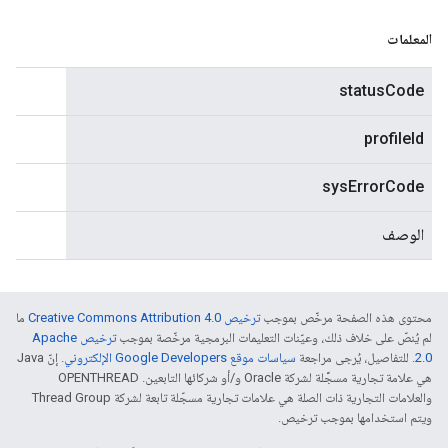
المعلمات
statusCode
profileId
sysErrorCode
الوصف
محتوى هذه الصفحة مرخّص بموجب
ترخيص Creative Commons Attribution 4.0‏
ما
لم يُنصّ على خلاف ذلك، وعيّنات التعليمات البرمجية مرخّصة بموجب
ترخيص Apache
2.0‏
. للتفاصيل، يُرجى مراجعة
سياسات موقع Google Developers الإلكتروني
. إنّ Java
هي علامة تجارية مسجَّلة لشركة Oracle و/أو شركائها التابعين. ‫OPENTHREAD
والعلامات التجارية ذات الصلة هي علامات تجارية مسجّلة تابعة لشركة Thread Group
ويتم استخدامها بموجب ترخيص.