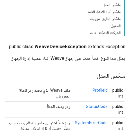
ملخّص الحقل
ملخّص أداة الإنشاء العامة
ملخّص الطرق الموروثة
الحقول
الشركات المصنِّعة العامة
public class
WeaveDeviceException
extends Exception
يمثّل هذا النوع خطأ حدث على جهاز Weave أثناء عملية إدارة الجهاز.
ملخّص الحقل
public
ProfileId
ملف Weave الذي يحدّد رمز الحالة
int
المعروض.
public
StatusCode
رمز يصف الخطأ.
int
public
SystemErrorCode
رمز خطأ اختياري خاص بالنظام يصف سبب
int
تعذُّر التنفيذ، أو 0 إذا لم يكن متاحًا.