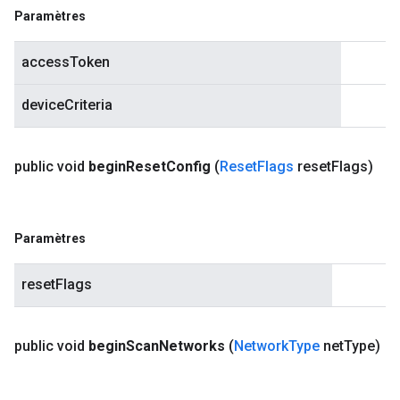
Paramètres
accessToken
deviceCriteria
public void
begin
Reset
Config
(
Reset
Flags
reset
Flags)
Paramètres
resetFlags
public void
begin
Scan
Networks
(
Network
Type
net
Type)