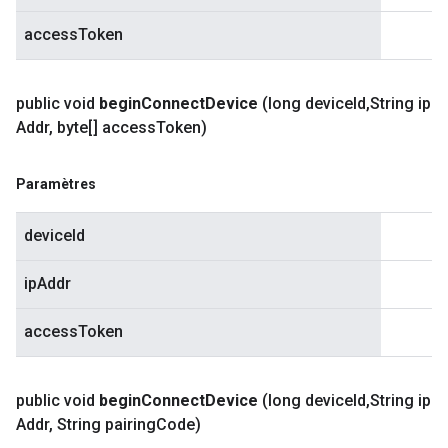
accessToken
public void
begin
Connect
Device
(long device
Id
,
String ip
Addr
,
byte[] access
Token)
Paramètres
deviceId
ipAddr
accessToken
public void
begin
Connect
Device
(long device
Id
,
String ip
Addr
,
String pairing
Code)