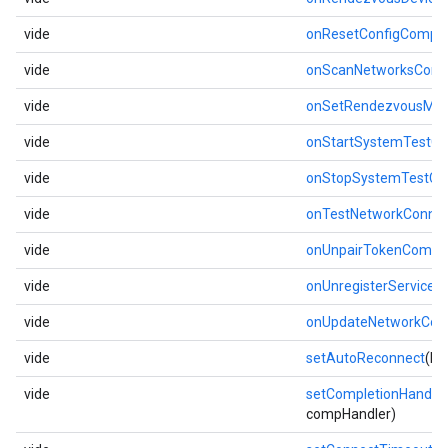
vide
onResetConfigComple
vide
onScanNetworksComp
vide
onSetRendezvousMo
vide
onStartSystemTestC
vide
onStopSystemTestCo
vide
onTestNetworkConnec
vide
onUnpairTokenCompl
vide
onUnregisterServiceC
vide
onUpdateNetworkCom
vide
setAutoReconnect
(bo
vide
setCompletionHandler
compHandler)