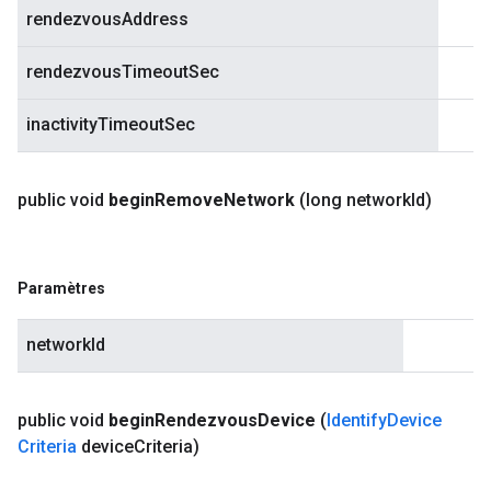
rendezvousAddress
rendezvousTimeoutSec
inactivityTimeoutSec
public void
begin
Remove
Network
(long network
Id)
Paramètres
networkId
public void
begin
Rendezvous
Device
(
Identify
Device
Criteria
device
Criteria)