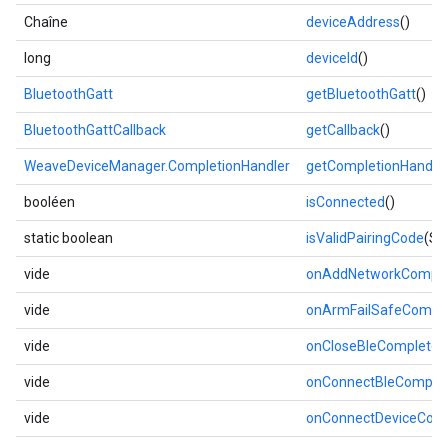
Chaîne
deviceAddress
()
long
deviceId
()
BluetoothGatt
getBluetoothGatt
()
BluetoothGattCallback
getCallback
()
WeaveDeviceManager.CompletionHandler
getCompletionHandle
booléen
isConnected
()
static boolean
isValidPairingCode
(St
vide
onAddNetworkComple
vide
onArmFailSafeCompl
vide
onCloseBleComplete
(
vide
onConnectBleComple
vide
onConnectDeviceCom