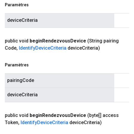
Paramètres
deviceCriteria
public void
begin
Rendezvous
Device
(String pairing
Code
,
Identify
Device
Criteria
device
Criteria)
Paramètres
pairingCode
deviceCriteria
public void
begin
Rendezvous
Device
(byte[] access
Token
,
Identify
Device
Criteria
device
Criteria)