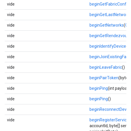
vide
beginGetFabricConfig
(
vide
beginGetLastNetworkP
vide
beginGetNetworks
(
Ge
vide
beginGetRendezvous
vide
beginIdentifyDevice
()
vide
beginJoinExistingFabr
vide
beginLeaveFabric
()
vide
beginPairToken
(byte[
vide
beginPing
(int payload
vide
beginPing
()
vide
beginReconnectDevic
vide
beginRegisterService
accountId, byte[] servi