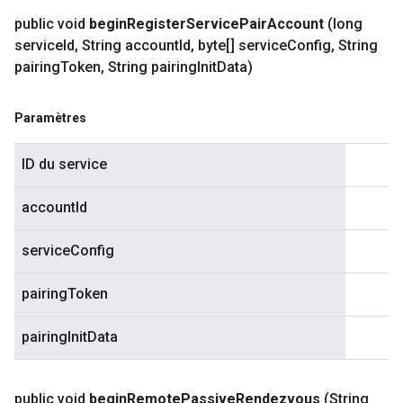
public void
begin
Register
Service
Pair
Account
(long
service
Id
,
String account
Id
,
byte[] service
Config
,
String
pairing
Token
,
String pairing
Init
Data)
Paramètres
ID du service
accountId
serviceConfig
pairingToken
pairingInitData
public void
begin
Remote
Passive
Rendezvous
(String