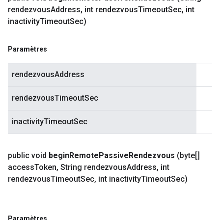
rendezvous
Address
,
int rendezvous
Timeout
Sec
,
int
inactivity
Timeout
Sec)
Paramètres
rendezvousAddress
rendezvousTimeoutSec
inactivityTimeoutSec
public void
begin
Remote
Passive
Rendezvous
(byte[]
access
Token
,
String rendezvous
Address
,
int
rendezvous
Timeout
Sec
,
int inactivity
Timeout
Sec)
Paramètres