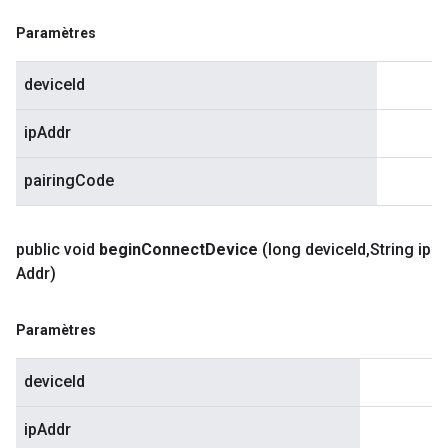
Paramètres
deviceId
ipAddr
pairingCode
public void
begin
Connect
Device
(long device
Id
,
String ip
Addr)
Paramètres
deviceId
ipAddr