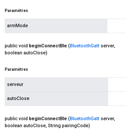
Paramètres
armMode
public void
begin
Connect
Ble
(
Bluetooth
Gatt
server
,
boolean auto
Close)
Paramètres
serveur
autoClose
public void
begin
Connect
Ble
(
Bluetooth
Gatt
server
,
boolean auto
Close
,
String pairing
Code)