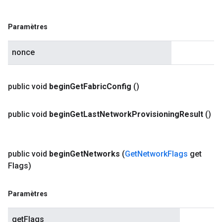
Paramètres
nonce
public void
begin
Get
Fabric
Config
()
public void
begin
Get
Last
Network
Provisioning
Result
()
public void
begin
Get
Networks
(
Get
Network
Flags
get
Flags)
Paramètres
getFlags