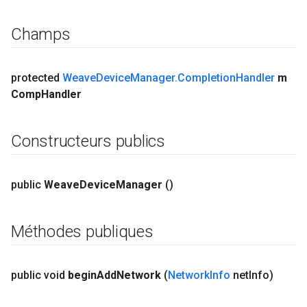
Champs
protected
Weave
Device
Manager
.
Completion
Handler
m
Comp
Handler
Constructeurs publics
public
Weave
Device
Manager
()
Méthodes publiques
public void
begin
Add
Network
(
Network
Info
net
Info)