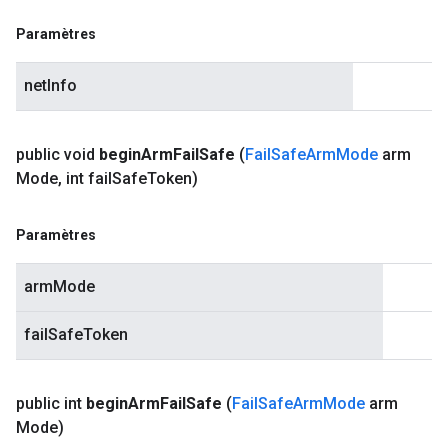
Paramètres
netInfo
public void
begin
Arm
Fail
Safe
(
Fail
Safe
Arm
Mode
arm
Mode
,
int fail
Safe
Token)
Paramètres
armMode
failSafeToken
public int
begin
Arm
Fail
Safe
(
Fail
Safe
Arm
Mode
arm
Mode)