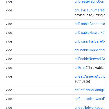
vide
onCreateFabricCompl
vide
onDeviceEnumeratio
deviceDesc, String de
vide
onDisableConnection
vide
onDisableNetworkCom
vide
onDisarmFailSafeCom
vide
onEnableConnectionM
vide
onEnableNetworkCom
vide
onError
(Throwable err
vide
onGetCameraAuthDat
authData)
vide
onGetFabricConfigCo
vide
onGetLastNetworkProv
vide
onGetNetworksCompl