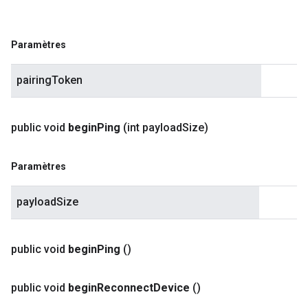
Paramètres
pairingToken
public void
begin
Ping
(int payload
Size)
Paramètres
payloadSize
public void
begin
Ping
()
public void
begin
Reconnect
Device
()