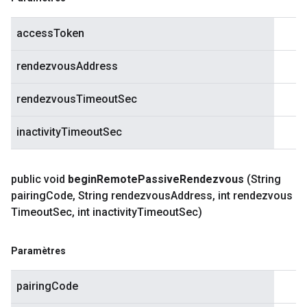
accessToken
rendezvousAddress
rendezvousTimeoutSec
inactivityTimeoutSec
public void
begin
Remote
Passive
Rendezvous
(String
pairing
Code
,
String rendezvous
Address
,
int rendezvous
Timeout
Sec
,
int inactivity
Timeout
Sec)
Paramètres
pairingCode