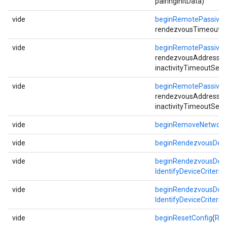
pairingInitData)
vide
beginRemotePassive
rendezvousTimeoutSec,
vide
beginRemotePassive
rendezvousAddress, i
inactivityTimeoutSec)
vide
beginRemotePassive
rendezvousAddress, i
inactivityTimeoutSec)
vide
beginRemoveNetwork
vide
beginRendezvousDevi
vide
beginRendezvousDevi
IdentifyDeviceCriteria
vide
beginRendezvousDevi
IdentifyDeviceCriteria
vide
beginResetConfig
(
Res