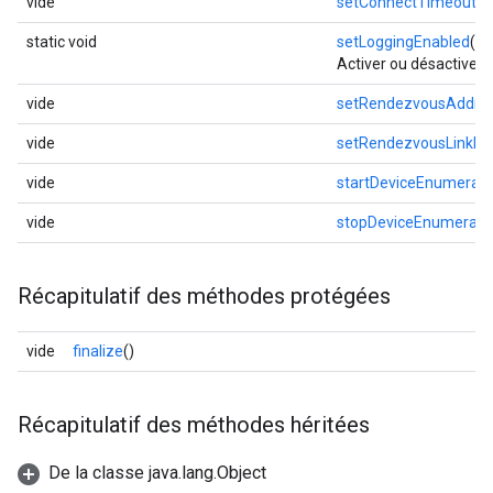
vide
setConnectTimeout
(i
static void
setLoggingEnabled
(bo
Activer ou désactiver l
vide
setRendezvousAddre
vide
setRendezvousLinkLo
vide
startDeviceEnumerati
vide
stopDeviceEnumerati
Récapitulatif des méthodes protégées
vide
finalize
()
Récapitulatif des méthodes héritées
De la classe java.lang.Object