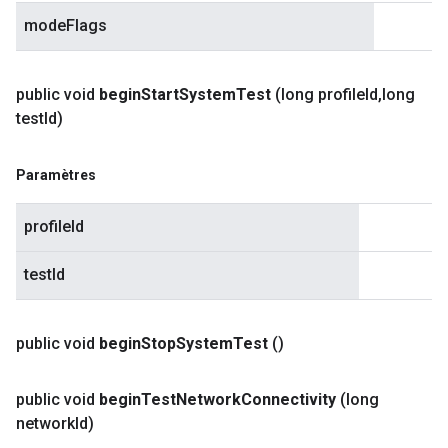
modeFlags
public void
begin
Start
System
Test
(long profile
Id
,
long
test
Id)
Paramètres
profileId
testId
public void
begin
Stop
System
Test
()
public void
begin
Test
Network
Connectivity
(long
network
Id)