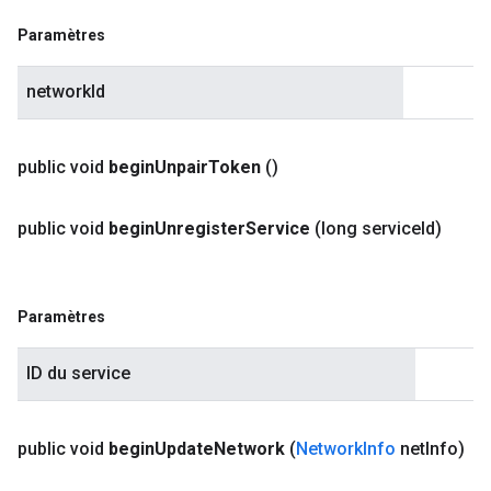
Paramètres
networkId
public void
begin
Unpair
Token
()
public void
begin
Unregister
Service
(long service
Id)
Paramètres
ID du service
public void
begin
Update
Network
(
Network
Info
net
Info)