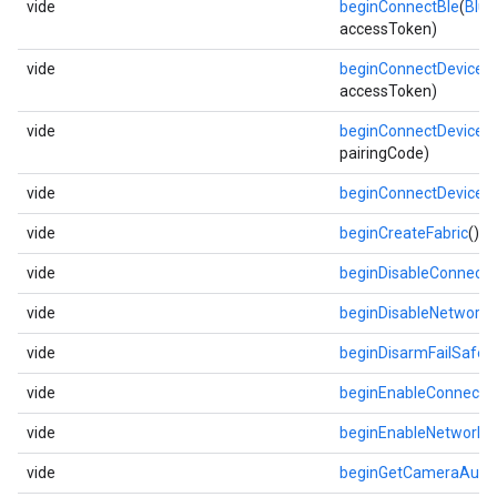
vide
beginConnectBle
(
Blue
accessToken)
vide
beginConnectDevice
(l
accessToken)
vide
beginConnectDevice
(l
pairingCode)
vide
beginConnectDevice
(
vide
beginCreateFabric
()
vide
beginDisableConnecti
vide
beginDisableNetwork
(
vide
beginDisarmFailSafe
()
vide
beginEnableConnecti
vide
beginEnableNetwork
(
vide
beginGetCameraAuth