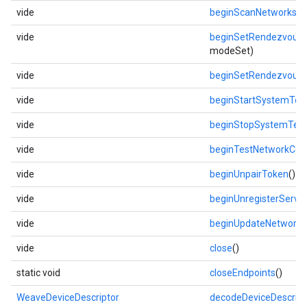
vide
beginScanNetworks
(
N
vide
beginSetRendezvous
modeSet)
vide
beginSetRendezvous
vide
beginStartSystemTes
vide
beginStopSystemTest
vide
beginTestNetworkConn
vide
beginUnpairToken
()
vide
beginUnregisterServic
vide
beginUpdateNetwork
(
vide
close
()
static void
closeEndpoints
()
WeaveDeviceDescriptor
decodeDeviceDescript