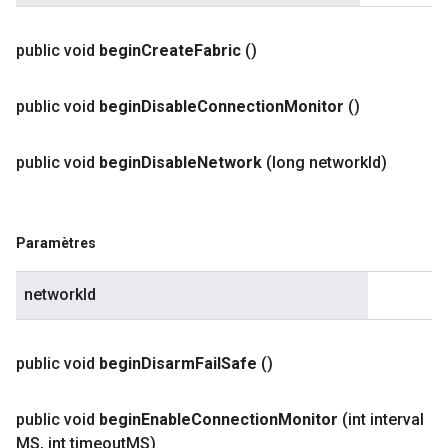
public void
begin
Create
Fabric
()
public void
begin
Disable
Connection
Monitor
()
public void
begin
Disable
Network
(long network
Id)
Paramètres
networkId
public void
begin
Disarm
Fail
Safe
()
public void
begin
Enable
Connection
Monitor
(int interval
MS
,
int timeout
MS)