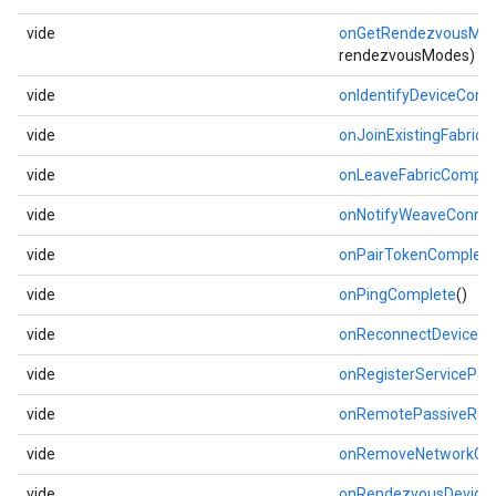
vide
onGetRendezvousMo
rendezvousModes)
vide
onIdentifyDeviceComp
vide
onJoinExistingFabric
vide
onLeaveFabricComple
vide
onNotifyWeaveConnec
vide
onPairTokenComplete
vide
onPingComplete
()
vide
onReconnectDeviceC
vide
onRegisterServicePa
vide
onRemotePassiveRen
vide
onRemoveNetworkCo
vide
onRendezvousDevice