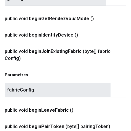
public void
begin
Get
Rendezvous
Mode
()
public void
begin
Identify
Device
()
public void
begin
Join
Existing
Fabric
(byte[] fabric
Config)
Paramètres
fabricConfig
public void
begin
Leave
Fabric
()
public void
begin
Pair
Token
(byte[] pairing
Token)