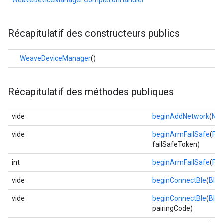
WeaveDeviceManager.CompletionHandler
Récapitulatif des constructeurs publics
WeaveDeviceManager
()
Récapitulatif des méthodes publiques
vide
beginAddNetwork
(
Net
vide
beginArmFailSafe
(
Fa
failSafeToken)
int
beginArmFailSafe
(
Fa
vide
beginConnectBle
(
Blue
vide
beginConnectBle
(
Blue
pairingCode)