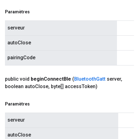
Paramètres
serveur
autoClose
pairingCode
public void
begin
Connect
Ble
(
Bluetooth
Gatt
server
,
boolean auto
Close
,
byte[] access
Token)
Paramètres
serveur
autoClose