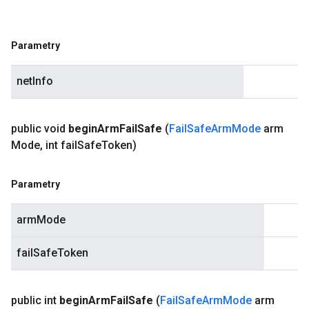
Parametry
netInfo
public void
begin
Arm
Fail
Safe
(
Fail
Safe
Arm
Mode
arm
Mode
,
int fail
Safe
Token)
Parametry
armMode
failSafeToken
public int
begin
Arm
Fail
Safe
(
Fail
Safe
Arm
Mode
arm