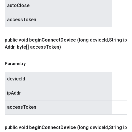
autoClose
accessToken
public void
begin
Connect
Device
(long device
Id
,
String ip
Addr
,
byte[] access
Token)
Parametry
deviceId
ipAddr
accessToken
public void
begin
Connect
Device
(long device
Id
,
String ip