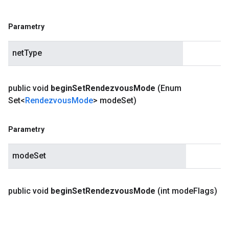
Parametry
netType
public void
begin
Set
Rendezvous
Mode
(Enum
Set<
Rendezvous
Mode
> mode
Set)
Parametry
modeSet
public void
begin
Set
Rendezvous
Mode
(int mode
Flags)