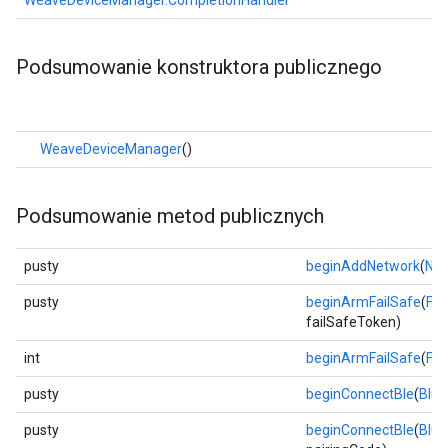
WeaveDeviceManager.CompletionHandler
Podsumowanie konstruktora publicznego
WeaveDeviceManager
()
Podsumowanie metod publicznych
pusty
beginAddNetwork
(
Net
pusty
beginArmFailSafe
(
Fa
failSafeToken)
int
beginArmFailSafe
(
Fa
pusty
beginConnectBle
(
Blue
pusty
beginConnectBle
(
Blue