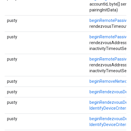
accountId, byte[] servi
pairingInitData)
pusty
beginRemotePassive
rendezvousTimeoutSec,
pusty
beginRemotePassive
rendezvousAddress, i
inactivityTimeoutSec)
pusty
beginRemotePassive
rendezvousAddress, i
inactivityTimeoutSec)
pusty
beginRemoveNetwork
pusty
beginRendezvousDevi
pusty
beginRendezvousDevi
IdentifyDeviceCriteria
pusty
beginRendezvousDevi
IdentifyDeviceCriteria