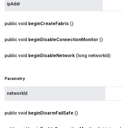
ipAddr
public void
begin
Create
Fabric
()
public void
begin
Disable
Connection
Monitor
()
public void
begin
Disable
Network
(long network
Id)
Parametry
networkId
public void
begin
Disarm
Fail
Safe
()