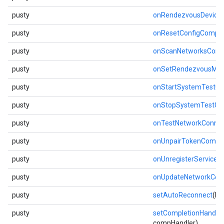
pusty
onRendezvousDevice
pusty
onResetConfigComple
pusty
onScanNetworksComp
pusty
onSetRendezvousMo
pusty
onStartSystemTestC
pusty
onStopSystemTestCo
pusty
onTestNetworkConnec
pusty
onUnpairTokenCompl
pusty
onUnregisterServiceC
pusty
onUpdateNetworkCom
pusty
setAutoReconnect
(bo
pusty
setCompletionHandler
compHandler)