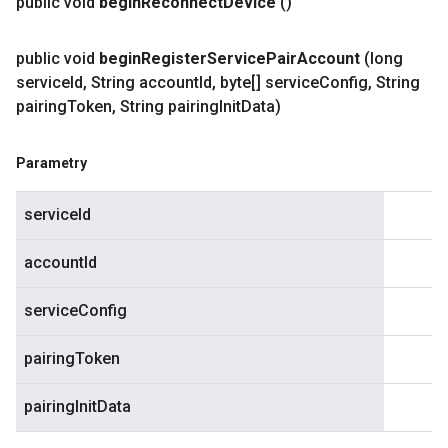
public void
begin
Reconnect
Device
()
public void
begin
Register
Service
Pair
Account
(long
service
Id
,
String account
Id
,
byte[] service
Config
,
String
pairing
Token
,
String pairing
Init
Data)
Parametry
serviceId
accountId
serviceConfig
pairingToken
pairingInitData