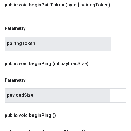
public void
begin
Pair
Token
(byte[] pairing
Token)
Parametry
pairingToken
public void
begin
Ping
(int payload
Size)
Parametry
payloadSize
public void
begin
Ping
()