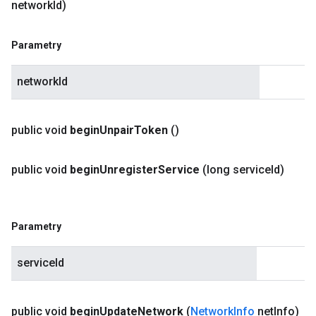
network
Id)
Parametry
networkId
public void
begin
Unpair
Token
()
public void
begin
Unregister
Service
(long service
Id)
Parametry
serviceId
public void
begin
Update
Network
(
Network
Info
net
Info)