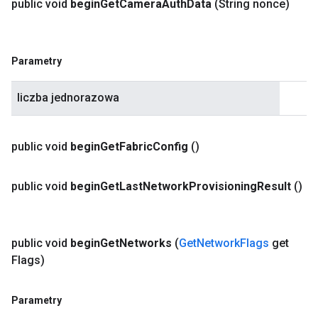
public void
begin
Get
Camera
Auth
Data
(String nonce)
Parametry
liczba jednorazowa
public void
begin
Get
Fabric
Config
()
public void
begin
Get
Last
Network
Provisioning
Result
()
public void
begin
Get
Networks
(
Get
Network
Flags
get
Flags)
Parametry