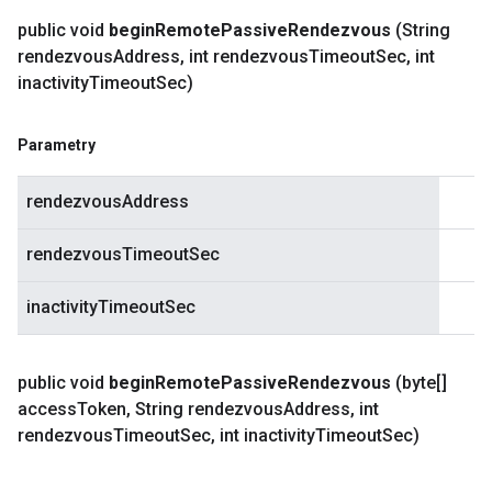
public void
begin
Remote
Passive
Rendezvous
(String
rendezvous
Address
,
int rendezvous
Timeout
Sec
,
int
inactivity
Timeout
Sec)
Parametry
rendezvousAddress
rendezvousTimeoutSec
inactivityTimeoutSec
public void
begin
Remote
Passive
Rendezvous
(byte[]
access
Token
,
String rendezvous
Address
,
int
rendezvous
Timeout
Sec
,
int inactivity
Timeout
Sec)