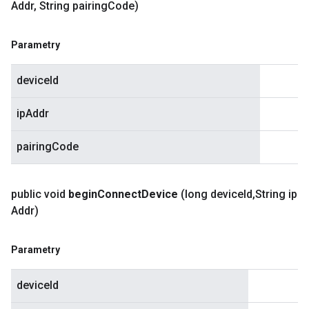
Addr
,
String pairing
Code)
Parametry
deviceId
ipAddr
pairingCode
public void
begin
Connect
Device
(long device
Id
,
String ip
Addr)
Parametry
deviceId