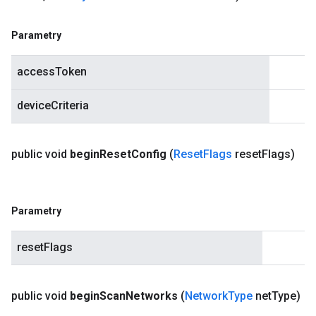
Parametry
accessToken
deviceCriteria
public void
begin
Reset
Config
(
Reset
Flags
reset
Flags)
Parametry
resetFlags
public void
begin
Scan
Networks
(
Network
Type
net
Type)