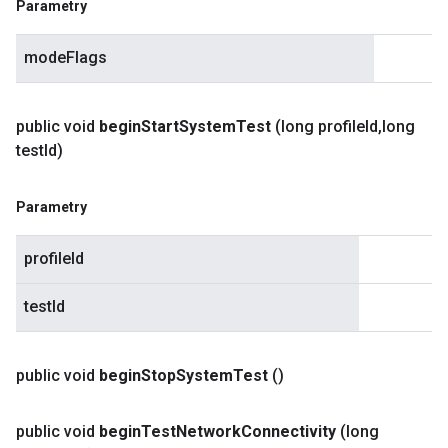
Parametry
modeFlags
public void
begin
Start
System
Test
(long profile
Id
,
long
test
Id)
Parametry
profileId
testId
public void
begin
Stop
System
Test
()
public void
begin
Test
Network
Connectivity
(long