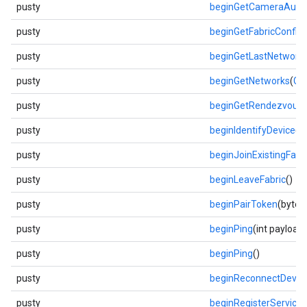
pusty
beginGetCameraAuth
pusty
beginGetFabricConfig
(
pusty
beginGetLastNetworkP
pusty
beginGetNetworks
(
Ge
pusty
beginGetRendezvous
pusty
beginIdentifyDevice
()
pusty
beginJoinExistingFabr
pusty
beginLeaveFabric
()
pusty
beginPairToken
(byte[
pusty
beginPing
(int payload
pusty
beginPing
()
pusty
beginReconnectDevic
pusty
beginRegisterService