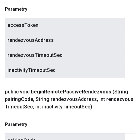
Parametry
accessToken
rendezvousAddress
rendezvousTimeoutSec
inactivityTimeoutSec
public void
begin
Remote
Passive
Rendezvous
(String
pairing
Code
,
String rendezvous
Address
,
int rendezvous
Timeout
Sec
,
int inactivity
Timeout
Sec)
Parametry