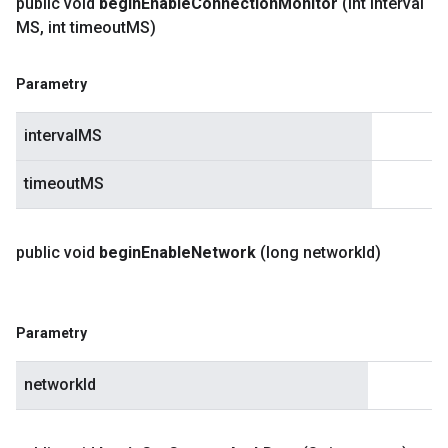
public void
begin
Enable
Connection
Monitor
(int interval
MS
,
int timeout
MS)
Parametry
intervalMS
timeoutMS
public void
begin
Enable
Network
(long network
Id)
Parametry
networkId