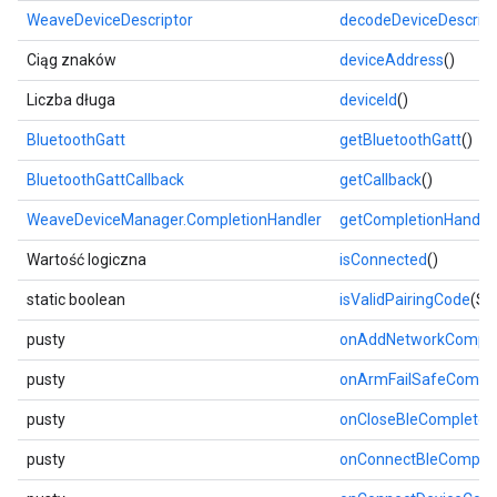
WeaveDeviceDescriptor
decodeDeviceDescript
Ciąg znaków
deviceAddress
()
Liczba długa
deviceId
()
BluetoothGatt
getBluetoothGatt
()
BluetoothGattCallback
getCallback
()
WeaveDeviceManager.CompletionHandler
getCompletionHandle
Wartość logiczna
isConnected
()
static boolean
isValidPairingCode
(St
pusty
onAddNetworkComple
pusty
onArmFailSafeCompl
pusty
onCloseBleComplete
(
pusty
onConnectBleComple