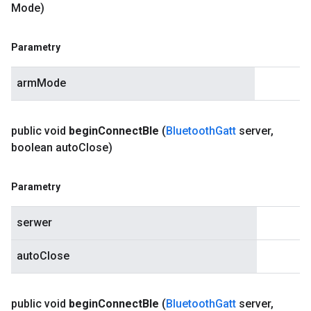
Mode)
Parametry
armMode
public void
begin
Connect
Ble
(
Bluetooth
Gatt
server
,
boolean auto
Close)
Parametry
serwer
autoClose
public void
begin
Connect
Ble
(
Bluetooth
Gatt
server
,