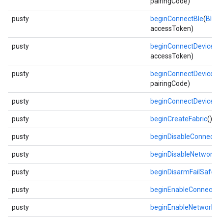
pairingCode)
pusty
beginConnectBle
(
Blue
accessToken)
pusty
beginConnectDevice
(l
accessToken)
pusty
beginConnectDevice
(l
pairingCode)
pusty
beginConnectDevice
(
pusty
beginCreateFabric
()
pusty
beginDisableConnecti
pusty
beginDisableNetwork
(
pusty
beginDisarmFailSafe
()
pusty
beginEnableConnecti
pusty
beginEnableNetwork
(