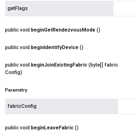
getFlags
public void
begin
Get
Rendezvous
Mode
()
public void
begin
Identify
Device
()
public void
begin
Join
Existing
Fabric
(byte[] fabric
Config)
Parametry
fabricConfig
public void
begin
Leave
Fabric
()