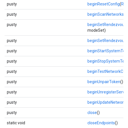
pusty
beginResetConfig
(
Res
pusty
beginScanNetworks
(
N
pusty
beginSetRendezvous
modeSet)
pusty
beginSetRendezvous
pusty
beginStartSystemTes
pusty
beginStopSystemTest
pusty
beginTestNetworkConn
pusty
beginUnpairToken
()
pusty
beginUnregisterServic
pusty
beginUpdateNetwork
(
pusty
close
()
static void
closeEndpoints
()