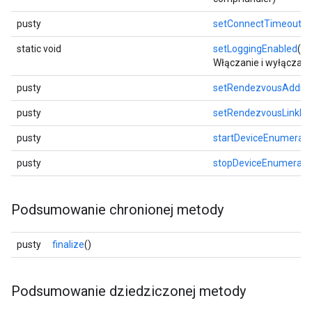
pusty
setConnectTimeout
(i
static void
setLoggingEnabled
(bo
Włączanie i wyłączan
pusty
setRendezvousAddre
pusty
setRendezvousLinkLo
pusty
startDeviceEnumerati
pusty
stopDeviceEnumerati
Podsumowanie chronionej metody
pusty
finalize
()
Podsumowanie dziedziczonej metody