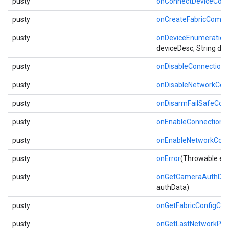
pusty
onConnectDeviceCom
pusty
onCreateFabricCompl
pusty
onDeviceEnumeratio
deviceDesc, String de
pusty
onDisableConnection
pusty
onDisableNetworkCom
pusty
onDisarmFailSafeCom
pusty
onEnableConnectionM
pusty
onEnableNetworkCom
pusty
onError
(Throwable err
pusty
onGetCameraAuthDat
authData)
pusty
onGetFabricConfigCo
pusty
onGetLastNetworkProv