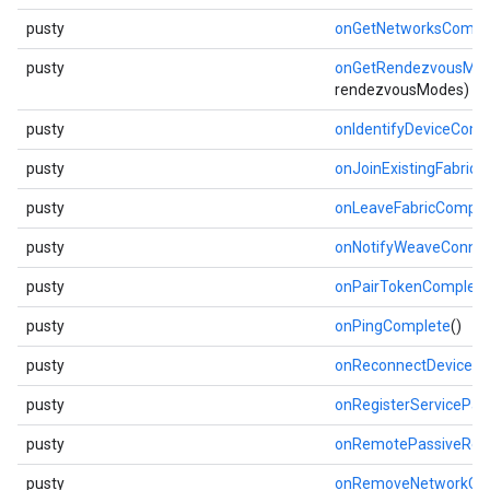
pusty
onGetNetworksCompl
pusty
onGetRendezvousMo
rendezvousModes)
pusty
onIdentifyDeviceComp
pusty
onJoinExistingFabric
pusty
onLeaveFabricComple
pusty
onNotifyWeaveConnec
pusty
onPairTokenComplete
pusty
onPingComplete
()
pusty
onReconnectDeviceC
pusty
onRegisterServicePa
pusty
onRemotePassiveRen
pusty
onRemoveNetworkCo