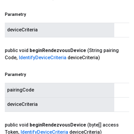
Parametry
deviceCriteria
public void
begin
Rendezvous
Device
(String pairing
Code
,
Identify
Device
Criteria
device
Criteria)
Parametry
pairingCode
deviceCriteria
public void
begin
Rendezvous
Device
(byte[] access
Token
,
Identify
Device
Criteria
device
Criteria)