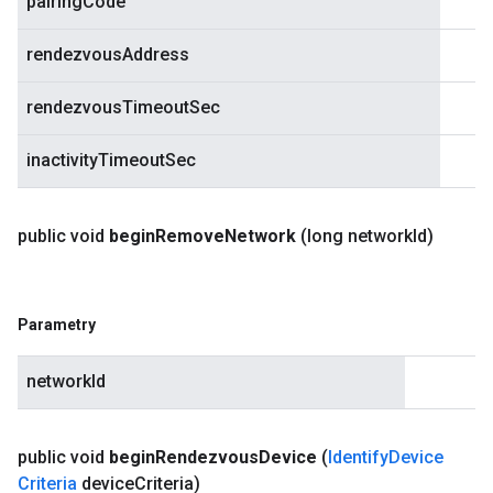
pairingCode
rendezvousAddress
rendezvousTimeoutSec
inactivityTimeoutSec
public void
begin
Remove
Network
(long network
Id)
Parametry
networkId
public void
begin
Rendezvous
Device
(
Identify
Device
Criteria
device
Criteria)