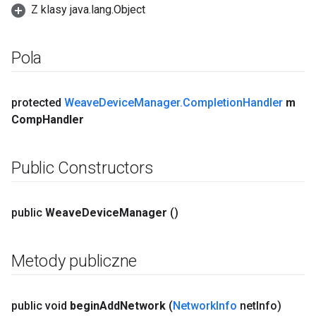
Z klasy java.lang.Object
Pola
protected
Weave
Device
Manager
.
Completion
Handler
m
Comp
Handler
Public Constructors
public
Weave
Device
Manager
()
Metody publiczne
public void
begin
Add
Network
(
Network
Info
net
Info)