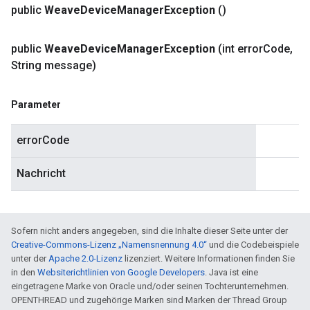
public
Weave
Device
Manager
Exception
()
public
Weave
Device
Manager
Exception
(int error
Code
,
String message)
Parameter
errorCode
Nachricht
Sofern nicht anders angegeben, sind die Inhalte dieser Seite unter der
Creative-Commons-Lizenz „Namensnennung 4.0“
und die Codebeispiele
unter der
Apache 2.0-Lizenz
lizenziert. Weitere Informationen finden Sie
in den
Websiterichtlinien von Google Developers
. Java ist eine
eingetragene Marke von Oracle und/oder seinen Tochterunternehmen.
OPENTHREAD und zugehörige Marken sind Marken der Thread Group