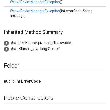
WeaveDeviceManagerException
()
WeaveDeviceManagerException
(int errorCode, String
message)
Inherited Method Summary
Aus der Klasse java.lang.Throwable
Aus Klasse „java.lang.Object“
Felder
public int
Error
Code
Public Constructors