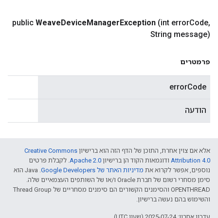
public
Weave
Device
Manager
Exception
(int error
Code
,
String message)
פרמטרים
errorCode
הודעה
אלא אם צוין אחרת, התוכן של הדף הזה הוא ברישיון
Creative Commons
Attribution 4.0‏
ודוגמאות הקוד הן ברישיון
Apache 2.0‏
. לקבלת פרטים
נוספים, אפשר לקרוא את
מדיניות האתר של Google Developers‏
.‏ Java הוא
סימן מסחרי רשום של חברת Oracle ו/או של השותפים העצמאיים שלה.
‫OPENTHREAD והסימנים הקשורים הם סימנים מסחריים של Thread Group
והשימוש בהם נעשה ברישיון.
עדכון אחרון: 2025-07-24 (שעון UTC).