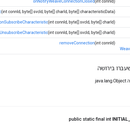
onNotifyWeaveConnectionClosed
(int connId)
c
(int connId, byte[] svcId, byte[] charId, byte[] characteristicData)
onSubscribeCharacteristic
(int connId, byte[] svcId, byte[] charId)
UnsubscribeCharacteristic
(int connId, byte[] svcId, byte[] charId)
removeConnection
(int connId)
Weav
עברו בירושה
jav
public static final int
INITIAL