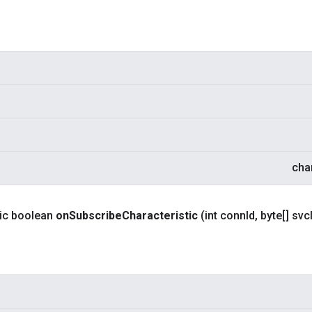
cha
tic boolean
on
Subscribe
Characteristic
(int conn
Id
,
byte[] svc