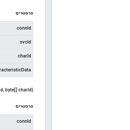
פרמטרים
connId
svcId
charId
racteristicData
Id
,
byte[] char
Id)
פרמטרים
connId