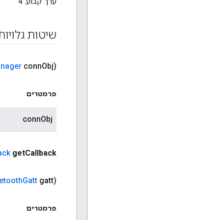
ערך קבוע:
4
שיטות גלויות
nager
conn
Obj)
פרמטרים
connObj
ack
get
Callback
etooth
Gatt
gatt)
פרמטרים