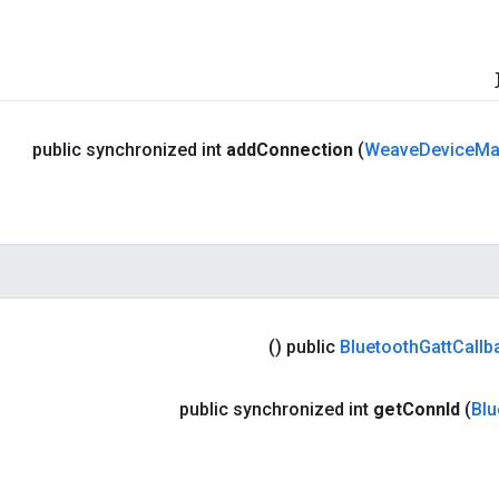
public synchronized int
add
Connection
(
Weave
Device
Ma
()
public
Bluetooth
Gatt
Callb
public synchronized int
get
Conn
Id
(
Blu