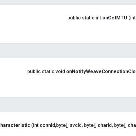
public static int
on
Get
MTU
(in
public static void
on
Notify
Weave
Connection
Cl
haracteristic
(int conn
Id
,
byte[] svc
Id
,
byte[] char
Id
,
byte[] cha