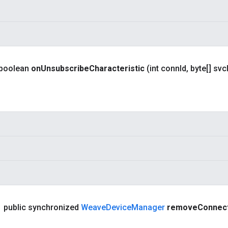
 boolean
on
Unsubscribe
Characteristic
(int conn
Id
,
byte[] svc
public synchronized
Weave
Device
Manager
remove
Connec