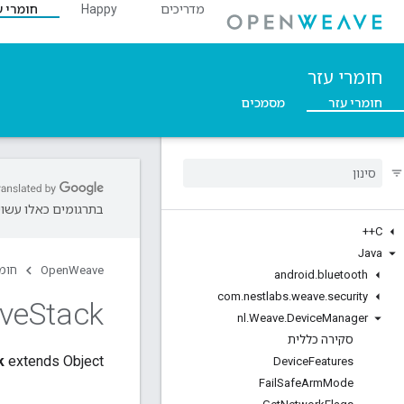
מדריכים
Happy
חומרי ע
חומרי עזר
חומרי עזר
מסמכים
בתרגומים כאלו עשויו
C++
Java
OpenWeave
חומר
android
.
bluetooth
com
.
nestlabs
.
weave
.
security
ve
Stack
nl
.
Weave
.
Device
Manager
סקירה כללית
k
extends Object
Device
Features
Fail
Safe
Arm
Mode