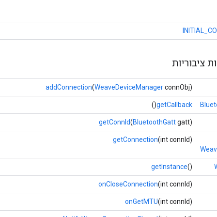
INITIAL_C
ת ציבוריות
addConnection
(
WeaveDeviceManager
connObj)
()
getCallback
Bluet
getConnId
(
BluetoothGatt
gatt)
getConnection
(int connId)
Weav
getInstance
()
onCloseConnection
(int connId)
onGetMTU
(int connId)