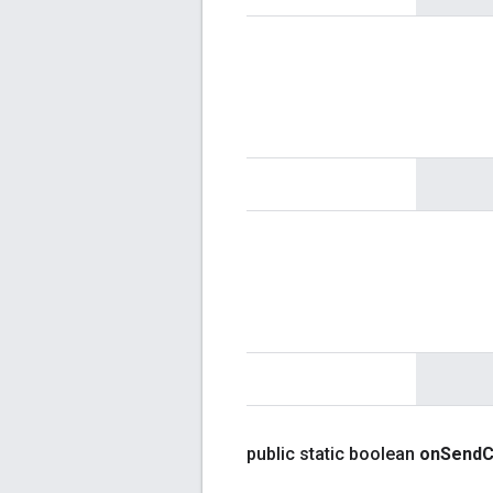
public static boolean
on
Send
C