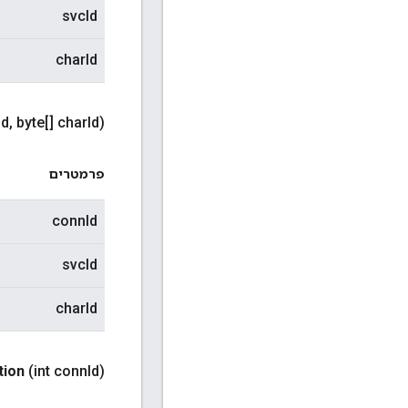
svcId
charId
Id
,
byte[] char
Id)
פרמטרים
connId
svcId
charId
tion
(int conn
Id)