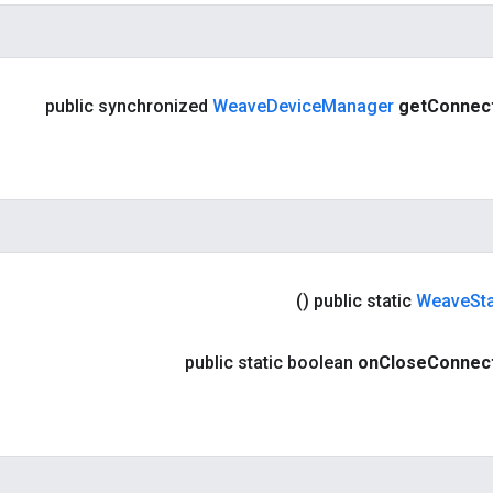
public synchronized
Weave
Device
Manager
get
Connec
()
public static
Weave
St
public static boolean
on
Close
Connec