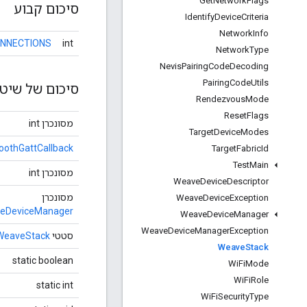
Get
Network
Flags
סיכום קבוע
Identify
Device
Criteria
Network
Info
ONNECTIONS
int
Network
Type
Nevis
Pairing
Code
Decoding
Pairing
Code
Utils
סיכום של שיטו
Rendezvous
Mode
Reset
Flags
מסונכרן int
Target
Device
Modes
oothGattCallback
Target
Fabric
Id
Test
Main
מסונכרן int
Weave
Device
Descriptor
מסונכרן
Weave
Device
Exception
eDeviceManager
Weave
Device
Manager
Weave
Device
Manager
Exception
סטטי
WeaveStack
Weave
Stack
static boolean
Wi
Fi
Mode
Wi
Fi
Role
static int
Wi
Fi
Security
Type