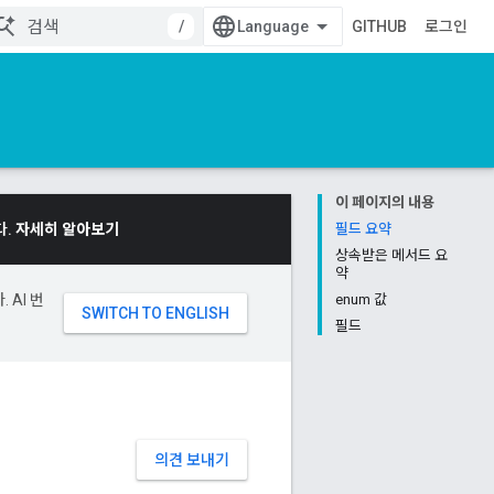
/
GITHUB
로그인
이 페이지의 내용
다.
자세히 알아보기
필드 요약
상속받은 메서드 요
약
 AI 번
enum 값
필드
의견 보내기