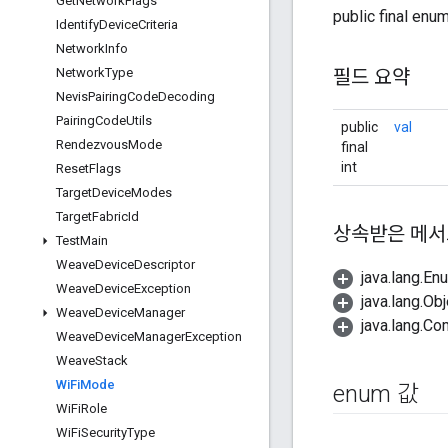
Get
Network
Flags
public final enu
Identify
Device
Criteria
Network
Info
Network
Type
필드 요약
Nevis
Pairing
Code
Decoding
Pairing
Code
Utils
public
val
Rendezvous
Mode
final
int
Reset
Flags
Target
Device
Modes
Target
Fabric
Id
상속받은 메서
Test
Main
Weave
Device
Descriptor
java.lang
Weave
Device
Exception
java.lang
Weave
Device
Manager
java.lang
Weave
Device
Manager
Exception
Weave
Stack
Wi
Fi
Mode
enum 값
Wi
Fi
Role
Wi
Fi
Security
Type