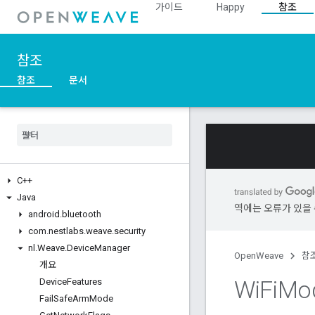
가이드
Happy
참조
참조
참조
문서
C++
Java
역에는 오류가 있을 
android
.
bluetooth
com
.
nestlabs
.
weave
.
security
nl
.
Weave
.
Device
Manager
OpenWeave
참
개요
Wi
Fi
Mo
Device
Features
Fail
Safe
Arm
Mode