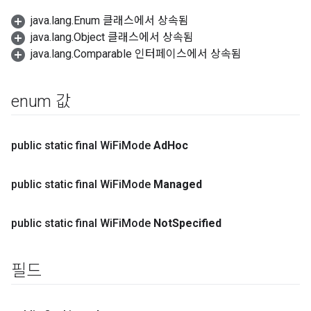
java.lang.Enum 클래스에서 상속됨
java.lang.Object 클래스에서 상속됨
java.lang.Comparable 인터페이스에서 상속됨
enum 값
public static final Wi
Fi
Mode
Ad
Hoc
public static final Wi
Fi
Mode
Managed
public static final Wi
Fi
Mode
Not
Specified
필드