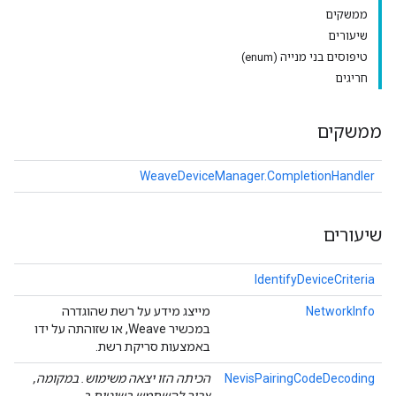
ממשקים
שיעורים
טיפוסים בני מנייה (enum)
חריגים
ממשקים
WeaveDeviceManager.CompletionHandler
שיעורים
IdentifyDeviceCriteria
NetworkInfo
מייצג מידע על רשת שהוגדרה
במכשיר Weave, או שזוהתה על ידו
באמצעות סריקת רשת.
NevisPairingCodeDecoding
הכיתה הזו יצאה משימוש. במקומה,