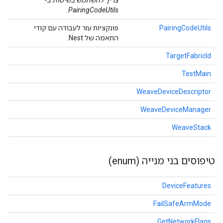
צריך להשתמש בשיטות ב-
PairingCodeUtils.
PairingCodeUtils
פונקציות עזר לעבודה עם קודי
התאמה של Nest.
TargetFabricId
TestMain
WeaveDeviceDescriptor
WeaveDeviceManager
WeaveStack
טיפוסים בני מנייה (enum)
DeviceFeatures
FailSafeArmMode
GetNetworkFlags