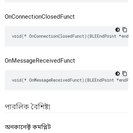
On
Connection
Closed
Funct
void(* OnConnectionClosedFunct)(BLEEndPoint *endP
On
Message
Received
Funct
void(* OnMessageReceivedFunct)(BLEEndPoint *endPo
পাবলিক বৈশিষ্ট্য
অনকানেক্ট কমপ্লিট