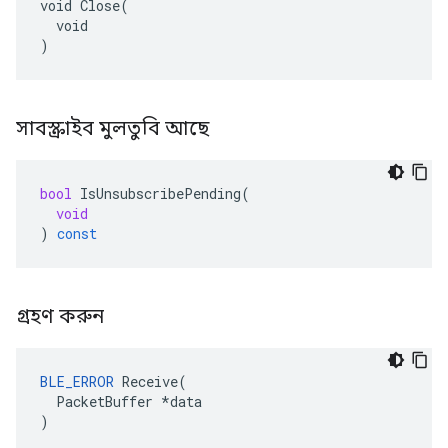
void Close(

  void

)
সাবস্ক্রাইব মুলতুবি আছে
bool
IsUnsubscribePending
(
void
)
const
গ্রহণ করুন
BLE_ERROR
 Receive(

  PacketBuffer *data

)