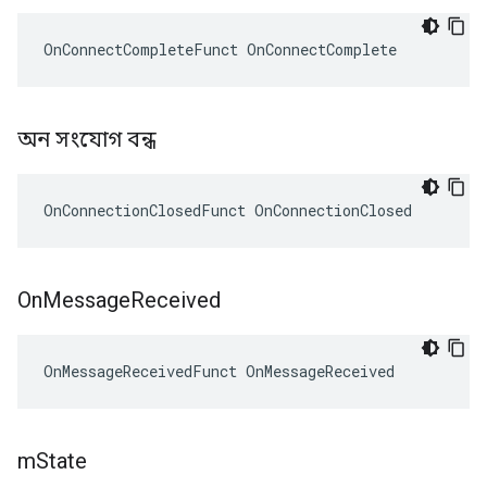
OnConnectCompleteFunct OnConnectComplete
অন ​​সংযোগ বন্ধ
OnConnectionClosedFunct OnConnectionClosed
On
Message
Received
OnMessageReceivedFunct OnMessageReceived
m
State