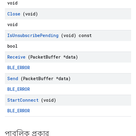
void
Close
(void)
void
Is
Unsubscribe
Pending
(void) const
bool
Receive
(Packet
Buffer *data)
BLE_ERROR
Send
(Packet
Buffer *data)
BLE_ERROR
Start
Connect
(void)
BLE_ERROR
পাবলিক প্রকার