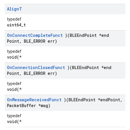
Align
T
typedef
uint64_t
On
Connect
Complete
Funct
)(BLEEnd
Point *end
Point
,
BLE
_
ERROR err)
typedef
void(*
On
Connection
Closed
Funct
)(BLEEnd
Point *end
Point
,
BLE
_
ERROR err)
typedef
void(*
On
Message
Received
Funct
)(BLEEnd
Point *end
Point
,
Packet
Buffer *msg)
typedef
void(*