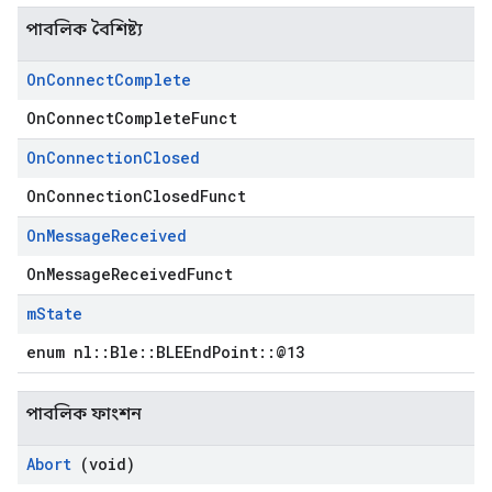
পাবলিক বৈশিষ্ট্য
On
Connect
Complete
OnConnectCompleteFunct
On
Connection
Closed
OnConnectionClosedFunct
On
Message
Received
OnMessageReceivedFunct
m
State
enum nl::Ble::BLEEndPoint::@13
পাবলিক ফাংশন
Abort
(void)