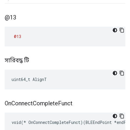
@13
@13
সারিবদ্ধ টি
uint64_t AlignT
On
Connect
Complete
Funct
void(* OnConnectCompleteFunct)(BLEEndPoint *endPo