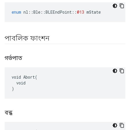
enum
nl
::
Ble
::
BLEEndPoint
::
@13
mState
পাবলিক ফাংশন
গর্ভপাত
void Abort(

  void

)
বন্ধ