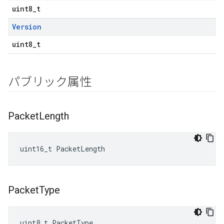
uint8_t
Version
uint8_t
パブリック属性
Packet
Length
uint16_t PacketLength
Packet
Type
uint8_t PacketType