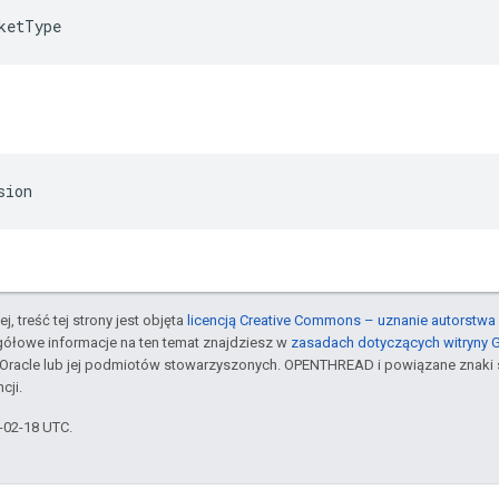
ketType
sion
j, treść tej strony jest objęta
licencją Creative Commons – uznanie autorstwa 
gółowe informacje na ten temat znajdziesz w
zasadach dotyczących witryny 
Oracle lub jej podmiotów stowarzyszonych. OPENTHREAD i powiązane znaki 
cji.
6-02-18 UTC.