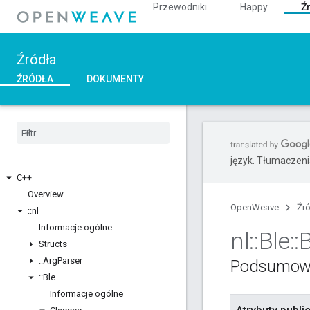
Przewodniki
Happy
Ź
Źródła
ŹRÓDŁA
DOKUMENTY
język. Tłumaczen
C++
Overview
OpenWeave
Źr
::
nl
Informacje ogólne
nl
::
Ble
::
Structs
::
Arg
Parser
Podsumow
::
Ble
Informacje ogólne