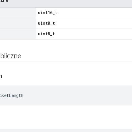
czne
uint16_t
uint8_t
uint8_t
bliczne
h
cketLength