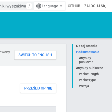
/
GITHUB
ZALOGUJ SIĘ
Na tej stronie
erowany
Podsumowanie
Atrybuty
publiczne
Atrybuty publiczne
PacketLength
PacketType
Wersja
PRZEŚLIJ OPINIĘ