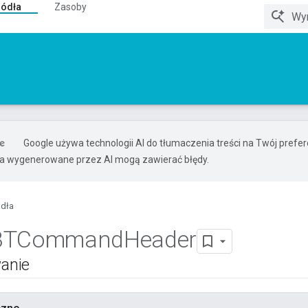
ródła
Zasoby
Google używa technologii AI do tłumaczenia treści na Twój pref
ia wygenerowane przez AI mogą zawierać błędy.
ódła
BTCommand
Header
anie