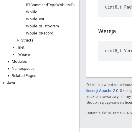
BTCommand
Type
Woble
MTU
uint8_t Pac
Wo
Ble
Wo
Ble
Test
Wo
Ble
Tx
Histogram
Wersja
Wo
Ble
Tx
Record
Structs
::
Inet
uint8_t Ver
::
Weave
Modules
Namespaces
Related Pages
Java
O ile nie stwierdzono inacze
licencji Apache 2.0
. Szcze
znakiem towarowym firmy 
Group i są używane na licen
Ostatnia aktualizacja: 202