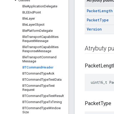
Atrybuty publi
Classes
Ble
Application
Delegate
Packet
Length
BLEEnd
Point
Ble
Layer
Packet
Type
Ble
Layer
Object
Version
Ble
Platform
Delegate
Ble
Transport
Capabilities
Request
Message
Atrybuty pu
Ble
Transport
Capabilities
Response
Message
Ble
Transport
Command
Message
Packet
Lengt
BTCommand
Header
BTCommand
Type
Ack
BTCommand
Type
Test
Data
uint16_t Pa
BTCommand
Type
Test
Request
BTCommand
Type
Test
Result
BTCommand
Type
Tx
Timing
Packet
Type
BTCommand
Type
Window
Size