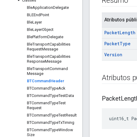
Resumo
Classes
Ble
Application
Delegate
BLEEnd
Point
Atributos públ
Ble
Layer
Ble
Layer
Object
Packet
Length
Ble
Platform
Delegate
Packet
Type
Ble
Transport
Capabilities
Request
Message
Version
Ble
Transport
Capabilities
Response
Message
Ble
Transport
Command
Message
Atributos p
BTCommand
Header
BTCommand
Type
Ack
BTCommand
Type
Test
Data
Packet
Lengt
BTCommand
Type
Test
Request
BTCommand
Type
Test
Result
uint16_t Pa
BTCommand
Type
Tx
Timing
BTCommand
Type
Window
Size