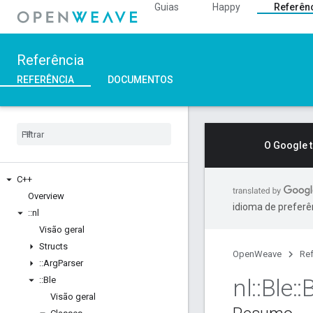
Guias
Happy
Referên
Referência
REFERÊNCIA
DOCUMENTOS
O Google 
C++
Overview
idioma de preferê
::
nl
Visão geral
Structs
OpenWeave
Ref
::
Arg
Parser
nl
::
Ble
::
::
Ble
Visão geral