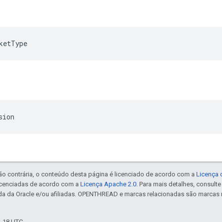
ketType
sion
ão contrária, o conteúdo desta página é licenciado de acordo com a
Licença 
icenciadas de acordo com a
Licença Apache 2.0
. Para mais detalhes, consult
da da Oracle e/ou afiliadas. OPENTHREAD e marcas relacionadas são marcas 
2-18 UTC.