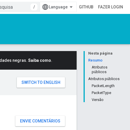
/
GITHUB
FAZER LOGIN
Nesta página
idades negras.
Saiba como
.
Resumo
Atributos
públicos
Atributos públicos
PacketLength
PacketType
Versão
ENVIE COMENTÁRIOS