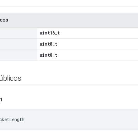
icos
uint16_t
uint8_t
uint8_t
úblicos
h
cketLength