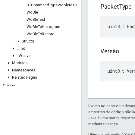
BTCommand
Type
Woble
MTU
Packet
Type
Wo
Ble
Wo
Ble
Test
uint8_t Pac
Wo
Ble
Tx
Histogram
Wo
Ble
Tx
Record
Structs
::
Inet
Versão
::
Weave
Modules
Namespaces
uint8_t Ver
Related Pages
Java
Exceto no caso de indicaç
amostras de código são l
Java é uma marca registra
mediante licença.
Última atualização 2026-0