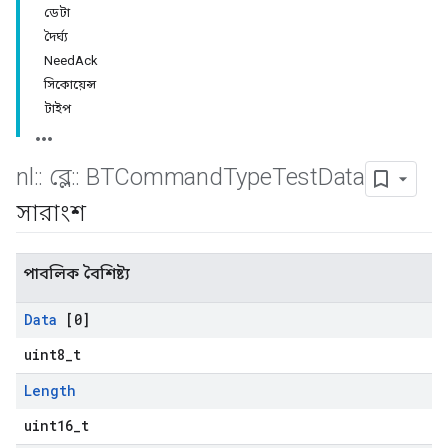
ডেটা
দৈর্ঘ্য
NeedAck
সিকোয়েন্স
টাইপ
nl
::
ব্লে
::
BTCommand
Type
Test
Data
সারাংশ
পাবলিক বৈশিষ্ট্য
Data
[0]
uint8_t
Length
uint16_t