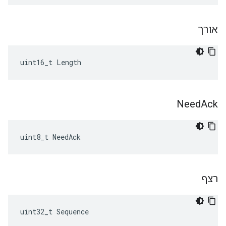
אורך
uint16_t Length
Need
Ack
uint8_t NeedAck
רצף
uint32_t Sequence