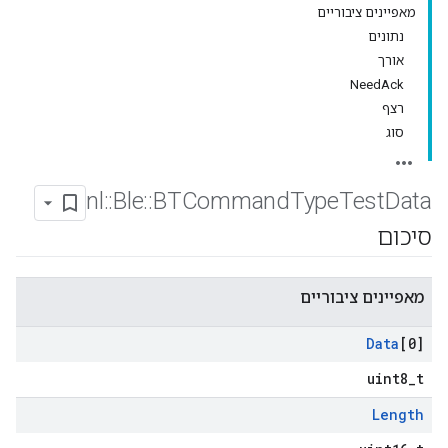
מאפיינים ציבוריים
נתונים
אורך
NeedAck
רצף
סוג
nl
::
Ble
::
BTCommand
Type
Test
Data
סיכום
מאפיינים ציבוריים
Data
[0]
uint8_t
Length