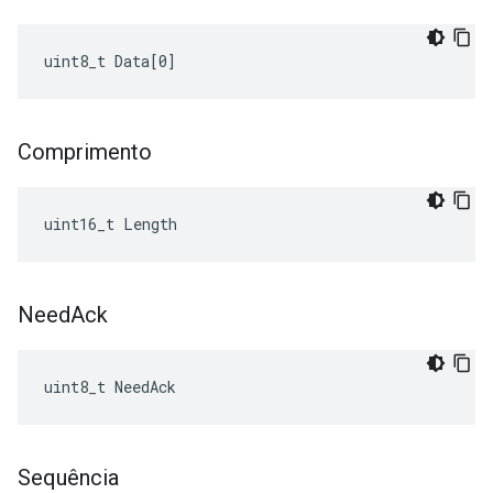
uint8_t Data[0]
Comprimento
uint16_t Length
Need
Ack
uint8_t NeedAck
Sequência