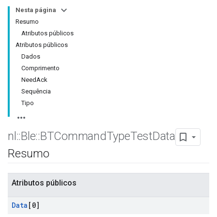
Nesta página
Resumo
Atributos públicos
Atributos públicos
Dados
Comprimento
NeedAck
Sequência
Tipo
nl
::
Ble
::
BTCommand
Type
Test
Data
Resumo
Atributos públicos
Data
[0]