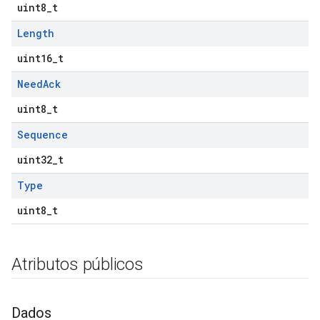
uint8_t
Length
uint16_t
Need
Ack
uint8_t
Sequence
uint32_t
Type
uint8_t
Atributos públicos
Dados