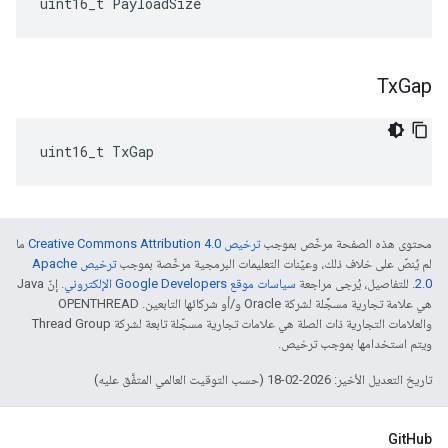
uint16_t
PayloadSize
Tx
Gap
uint16_t TxGap
محتوى هذه الصفحة مرخّص بموجب
ترخيص Creative Commons Attribution 4.0‏
ما
لم يُنصّ على خلاف ذلك، وعيّنات التعليمات البرمجية مرخّصة بموجب
ترخيص Apache
2.0‏
. للتفاصيل، يُرجى مراجعة
سياسات موقع Google Developers الإلكتروني
. إنّ Java
هي علامة تجارية مسجَّلة لشركة Oracle و/أو شركائها التابعين. ‫OPENTHREAD
والعلامات التجارية ذات الصلة هي علامات تجارية مسجّلة تابعة لشركة Thread Group
ويتم استخدامها بموجب ترخيص.
تاريخ التعديل الأخير: 2026-02-18 (حسب التوقيت العالمي المتفَّق عليه)
GitHub