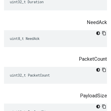
uint32_t Duration
Need
Ack
uint8_t NeedAck
Packet
Count
uint32_t PacketCount
Payload
Size