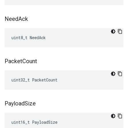
Need
Ack
uint8_t NeedAck
Packet
Count
uint32_t PacketCount
Payload
Size
uint16_t
PayloadSize