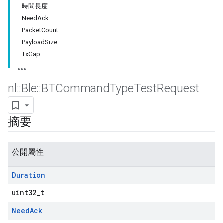
時間長度
NeedAck
PacketCount
PayloadSize
TxGap
nl
::
Ble
::
BTCommand
Type
Test
Request
摘要
公開屬性
Duration
uint32_t
Need
Ack