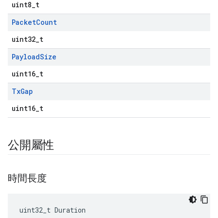
uint8_t
Packet
Count
uint32_t
Payload
Size
uint16_t
Tx
Gap
uint16_t
公開屬性
時間長度
uint32_t Duration