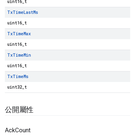
uint16_t
Tx
Time
Last
Ms
uint16_t
Tx
Time
Max
uint16_t
Tx
Time
Min
uint16_t
Tx
Time
Ms
uint32_t
公開屬性
Ack
Count