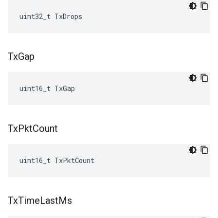
uint32_t TxDrops
Tx
Gap
uint16_t TxGap
Tx
Pkt
Count
uint16_t TxPktCount
Tx
Time
Last
Ms