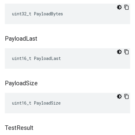
uint32_t
PayloadBytes
Payload
Last
uint16_t
PayloadLast
Payload
Size
uint16_t
PayloadSize
Test
Result