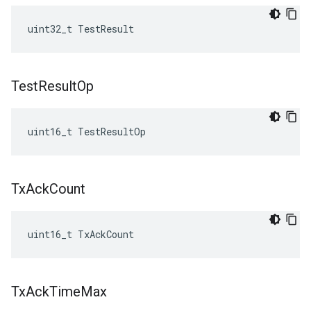
uint32_t TestResult
Test
Result
Op
uint16_t TestResultOp
Tx
Ack
Count
uint16_t TxAckCount
Tx
Ack
Time
Max