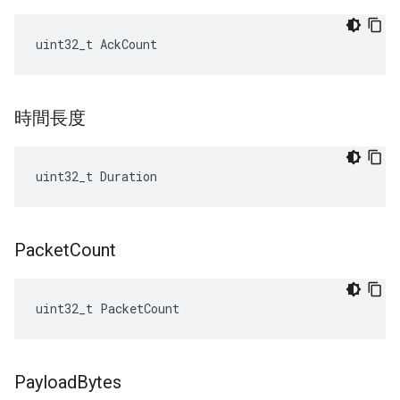
uint32_t AckCount
時間長度
uint32_t Duration
Packet
Count
uint32_t PacketCount
Payload
Bytes