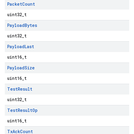
Packet
Count
uint32_t
Payload
Bytes
uint32_t
Payload
Last
uint16_t
Payload
Size
uint16_t
Test
Result
uint32_t
Test
Result
Op
uint16_t
Tx
Ack
Count