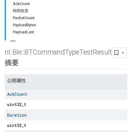
AckCount
時間長度
PacketCount
PayloadBytes
PayloadLast
nl
::
Ble
::
BTCommand
Type
Test
Result
摘要
公開屬性
Ack
Count
uint32_t
Duration
uint32_t