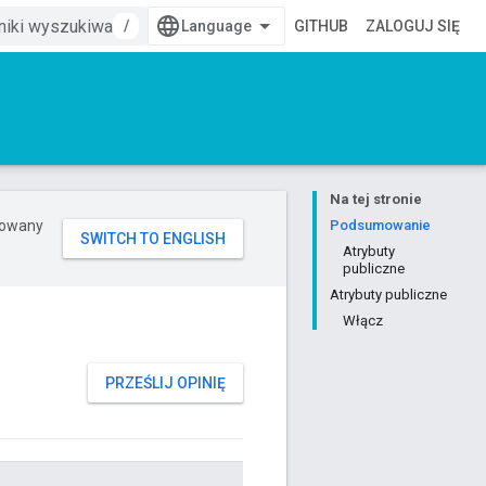
/
GITHUB
ZALOGUJ SIĘ
Na tej stronie
erowany
Podsumowanie
Atrybuty
publiczne
Atrybuty publiczne
Włącz
PRZEŚLIJ OPINIĘ