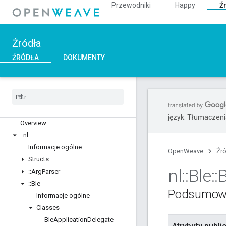
Przewodniki
Happy
Ź
Źródła
ŹRÓDŁA
DOKUMENTY
C++
język. Tłumaczen
Overview
::
nl
Informacje ogólne
OpenWeave
Źr
Structs
nl
::
Ble
::
::
Arg
Parser
::
Ble
Podsumow
Informacje ogólne
Classes
Ble
Application
Delegate