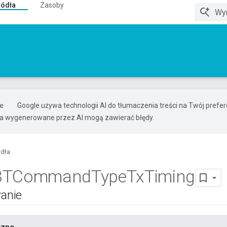
ródła
Zasoby
Google używa technologii AI do tłumaczenia treści na Twój pref
ia wygenerowane przez AI mogą zawierać błędy.
ódła
BTCommand
Type
Tx
Timing
anie