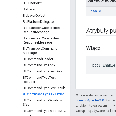
Atrybuty publi
BLEEnd
Point
Ble
Layer
Enable
Ble
Layer
Object
Ble
Platform
Delegate
Ble
Transport
Capabilities
Atrybuty pu
Request
Message
Ble
Transport
Capabilities
Response
Message
Włącz
Ble
Transport
Command
Message
BTCommand
Header
bool Enable
BTCommand
Type
Ack
BTCommand
Type
Test
Data
BTCommand
Type
Test
Request
BTCommand
Type
Test
Result
BTCommand
Type
Tx
Timing
O ile nie stwierdzono inacze
BTCommand
Type
Window
licencji Apache 2.0
. Szcze
Size
znakiem towarowym firmy 
BTCommand
Type
Woble
MTU
Group i są używane na licen