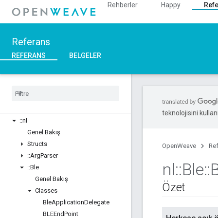
Rehberler
Happy
Ref
Referans
REFERANS
BELGELER
C++
Overview
teknolojisini kullan
::
nl
Genel Bakış
Structs
OpenWeave
Re
::
Arg
Parser
nl
::
Ble
::
::
Ble
Genel Bakış
Özet
Classes
Ble
Application
Delegate
BLEEnd
Point