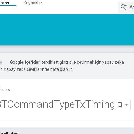
erans
Kaynaklar
Google, içerikleri tercih ettiğiniz dile çevirmek için yapay zeka
ır. Yapay zeka çevirilerinde hata olabilir.
ferans
BTCommand
Type
Tx
Timing