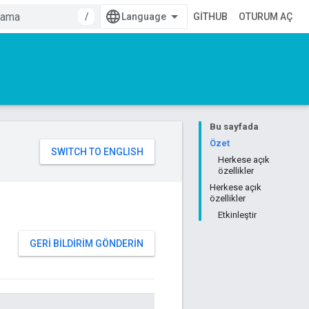
/
GITHUB
OTURUM AÇ
Bu sayfada
Özet
Herkese açık
özellikler
Herkese açık
özellikler
Etkinleştir
GERI BILDIRIM GÖNDERIN