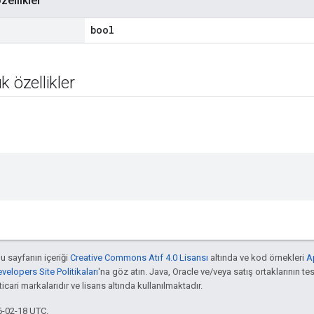
zellikler
bool
k özellikler
bu sayfanın içeriği
Creative Commons Atıf 4.0 Lisansı
altında ve kod örnekleri
A
elopers Site Politikaları
'na göz atın. Java, Oracle ve/veya satış ortaklarının tes
cari markalarıdır ve lisans altında kullanılmaktadır.
6-02-18 UTC.