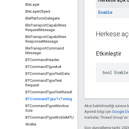
Herkese açık ö
Ble
Layer
Ble
Layer
Object
Enable
Ble
Platform
Delegate
Ble
Transport
Capabilities
Request
Message
Herkese açı
Ble
Transport
Capabilities
Response
Message
Ble
Transport
Command
Etkinleştir
Message
BTCommand
Header
BTCommand
Type
Ack
bool Enable
BTCommand
Type
Test
Data
BTCommand
Type
Test
Request
BTCommand
Type
Test
Result
BTCommand
Type
Tx
Timing
BTCommand
Type
Window
Aksi belirtilmediği sürece 
Size
Ayrıntılı bilgi için
Google Dev
BTCommand
Type
Woble
MTU
markalar, Thread Group'un ti
Wo
Ble
Son güncelleme tarihi: 202