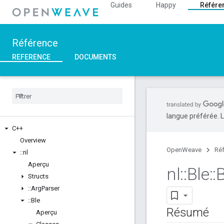
Guides
Happy
Référe
Référence
REFERENCE
DOCUMENTS
langue préférée. L
C++
Overview
OpenWeave
Ré
::
nl
Aperçu
nl
::
Ble
::
Structs
::
Arg
Parser
::
Ble
Résumé
Aperçu