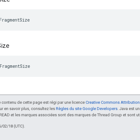
FragmentSize
Size
FragmentSize
le contenu de cette page est régi par une licence
Creative Commons Attribution
our en savoir plus, consultez les
Règles du site Google Developers
. Java est 
HREAD et les marques associées sont des marques de Thread Group et sont uti
6/02/18 (UTC).