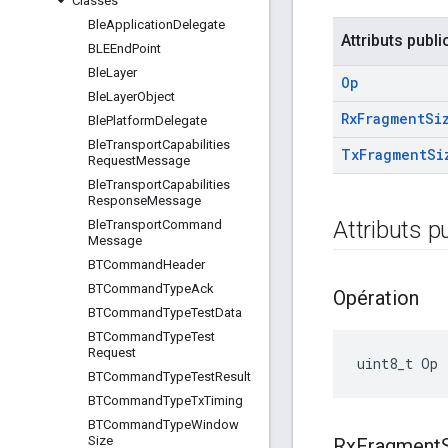
Classes
Ble
Application
Delegate
Attributs publi
BLEEnd
Point
Ble
Layer
Op
Ble
Layer
Object
Rx
Fragment
Si
Ble
Platform
Delegate
Ble
Transport
Capabilities
Tx
Fragment
Si
Request
Message
Ble
Transport
Capabilities
Response
Message
Attributs p
Ble
Transport
Command
Message
BTCommand
Header
BTCommand
Type
Ack
Opération
BTCommand
Type
Test
Data
BTCommand
Type
Test
Request
uint8_t Op
BTCommand
Type
Test
Result
BTCommand
Type
Tx
Timing
BTCommand
Type
Window
Size
Rx
Fragment