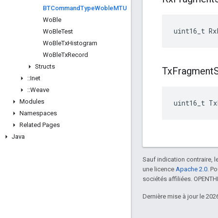
BTCommand
Type
Woble
MTU
Wo
Ble
uint16_t Rx
Wo
Ble
Test
Wo
Ble
Tx
Histogram
Wo
Ble
Tx
Record
Structs
Tx
Fragment
::
Inet
::
Weave
Modules
uint16_t Tx
Namespaces
Related Pages
Java
Sauf indication contraire, 
une licence
Apache 2.0
. P
sociétés affiliées. OPENT
Dernière mise à jour le 202