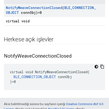
Notify
Weave
Connection
Closed
(
BLE
_
CONNECTION
_
OBJECT
conn
Obj)=0
virtual void
Herkese açık işlevler
Notify
Weave
Connection
Closed
virtual void NotifyWeaveConnectionClosed(

BLE_CONNECTION_OBJECT
 connObj

)=0
Aksi belirtilmediği sürece bu sayfanın içeriği
Creative Commons Atıf 4.0
Lisansı
altında ve kod örnekleri
Apache 2.0 Lisansı
altında