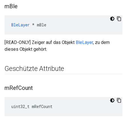
m
Ble
BleLayer
 * mBle
[READ-ONLY] Zeiger auf das Objekt
BleLayer
, zu dem
dieses Objekt gehört.
Geschützte Attribute
m
Ref
Count
uint32_t mRefCount