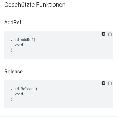
Geschützte Funktionen
Add
Ref
void AddRef(

  void

)
Release
void Release(

  void

)