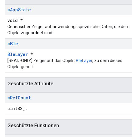
m
App
State
void *
Generischer Zeiger auf anwendungsspezifische Daten, die dem
Objekt zugeordnet sind.
m
Ble
BleLayer
*
[READ-ONLY] Zeiger auf das Objekt
BleLayer
, zu dem dieses
Objekt gehört.
Geschützte Attribute
m
Ref
Count
uint32_t
Geschützte Funktionen