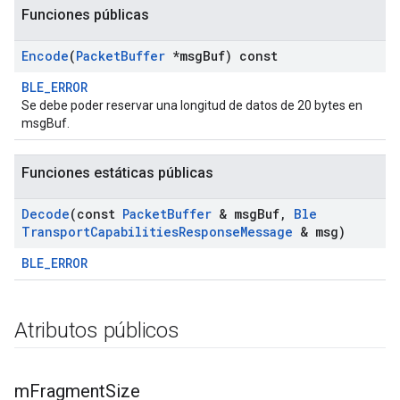
Funciones públicas
Encode
(
Packet
Buffer
*msg
Buf) const
BLE_ERROR
Se debe poder reservar una longitud de datos de 20 bytes en
msgBuf.
Funciones estáticas públicas
Decode
(const
Packet
Buffer
& msg
Buf
,
Ble
Transport
Capabilities
Response
Message
& msg)
BLE_ERROR
Atributos públicos
m
Fragment
Size