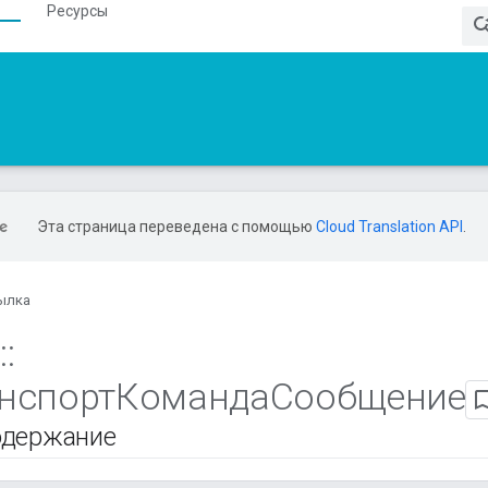
Ресурсы
Эта страница переведена с помощью
Cloud Translation API
.
ылка
е
::
анспортКомандаСообщение
одержание