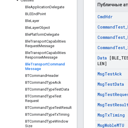
Classes
Публичные а
Ble
Application
Delegate
BLEEnd
Point
Cmd
Hdr
Ble
Layer
Command
Test
_
Ble
Layer
Object
Ble
Platform
Delegate
Command
Test
_
Ble
Transport
Capabilities
Request
Message
Command
Test
_
Ble
Transport
Capabilities
Response
Message
Data
[BLE
_
TE
LEN]
Ble
Transport
Command
Message
Msg
Test
Ack
BTCommand
Header
BTCommand
Type
Ack
Msg
Test
Data
BTCommand
Type
Test
Data
Msg
Test
Reque
BTCommand
Type
Test
Request
Msg
Test
Resul
BTCommand
Type
Test
Result
BTCommand
Type
Tx
Timing
Msg
Tx
Timing
BTCommand
Type
Window
Msg
Woble
MTU
Size