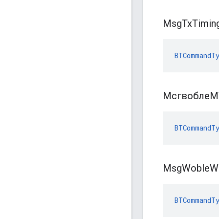
Msg
Tx
Timin
BTCommandT
Мсгвобле
BTCommandTy
Msg
Woble
W
BTCommandTy