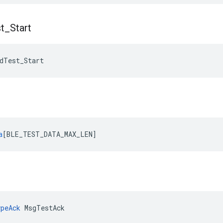
t
_
Start
dTest_Start
a
[
BLE_TEST_DATA_MAX_LEN
]
к
peAck
 MsgTestAck