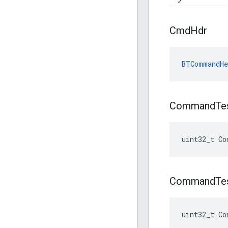
Cmd
Hdr
BTCommandHe
Command
Te
uint32_t Co
Command
Te
uint32_t Co