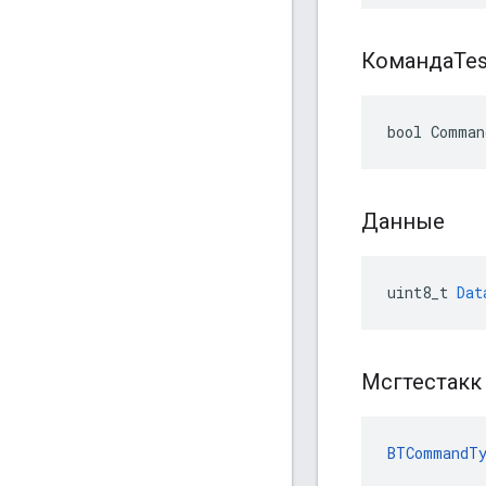
КомандаTes
bool Comman
Данные
uint8_t
Dat
Мсгтестак
BTCommandTy