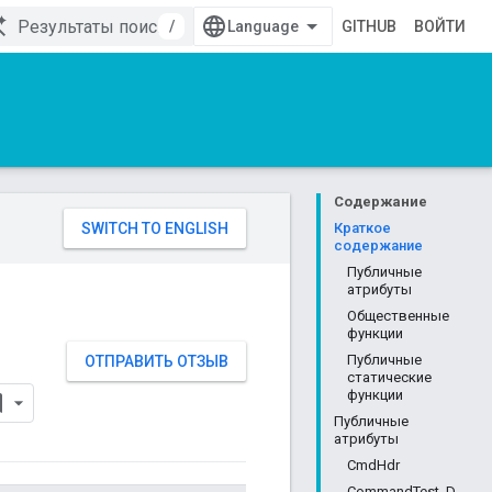
/
GITHUB
ВОЙТИ
Содержание
Краткое
содержание
Публичные
атрибуты
Общественные
функции
Публичные
ОТПРАВИТЬ ОТЗЫВ
статические
функции
Публичные
атрибуты
CmdHdr
CommandTest_D