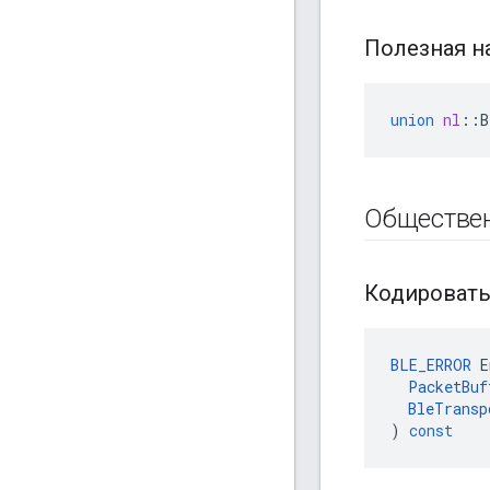
Полезная н
union
nl
::
B
Обществе
Кодироват
BLE_ERROR
E
PacketBuf
BleTransp
)
const