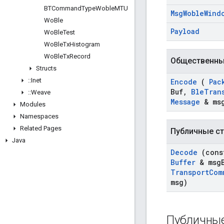
BTCommand
Type
Woble
MTU
Msg
Woble
Wind
Wo
Ble
Payload
Wo
Ble
Test
Wo
Ble
Tx
Histogram
Wo
Ble
Tx
Record
Общественны
Structs
::
Inet
Encode
(
Pac
Buf
,
Ble
Tran
::
Weave
Message
& msg
Modules
Namespaces
Related Pages
Публичные ст
Java
Decode
(con
Buffer
& msg
Transport
Com
msg)
Публичные