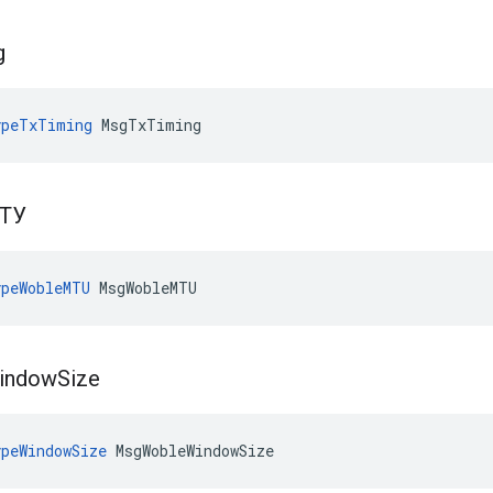
g
ypeTxTiming
 MsgTxTiming
МТУ
peWobleMTU
 MsgWobleMTU
indow
Size
peWindowSize
 MsgWobleWindowSize