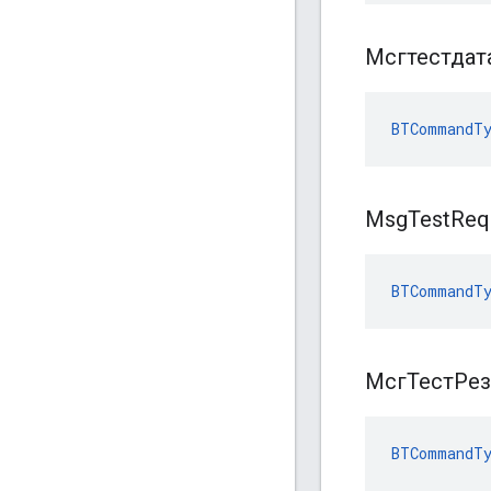
Мсгтестдат
BTCommandTy
Msg
Test
Req
BTCommandTy
МсгТестРез
BTCommandTy