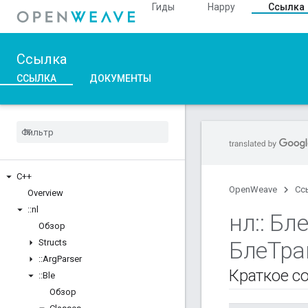
Гиды
Happy
Ссылка
Ссылка
ССЫЛКА
ДОКУМЕНТЫ
C++
OpenWeave
Сс
Overview
::
nl
нл
::
Бл
Обзор
БлеТр
Structs
::
Arg
Parser
Краткое с
::
Ble
Обзор