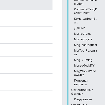
uration
CommandTest_P
acketCount
КомандаTest_St
art
Данные
Мсгтестакк
Мсгтестдата
MsgTestRequest
МсгТестРезульт
ат
MsgTxTiming
МсгвоблеМТУ
MsgWobleWind
owSize
Полезная
нагрузка
Общественные
функции
Кодировать
Публичные