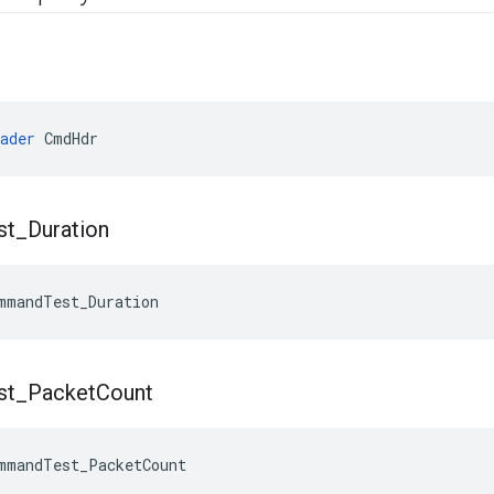
ader
 CmdHdr
st
_
Duration
mmandTest_Duration
st
_
Packet
Count
mmandTest_PacketCount