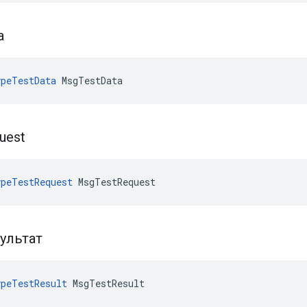
а
peTestData
 MsgTestData
uest
peTestRequest
 MsgTestRequest
ультат
peTestResult
 MsgTestResult