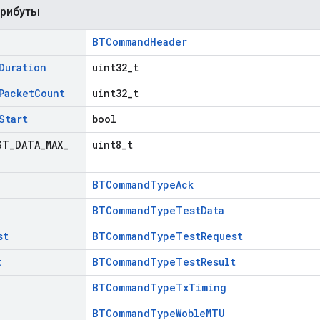
трибуты
BTCommandHeader
Duration
uint32_t
Packet
Count
uint32_t
Start
bool
ST
_
DATA
_
MAX
_
uint8_t
BTCommandTypeAck
BTCommandTypeTestData
st
BTCommandTypeTestRequest
t
BTCommandTypeTestResult
BTCommandTypeTxTiming
BTCommandTypeWobleMTU