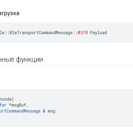
агрузка
le
::
BleTransportCommandMessage
::
@378
Payload
нные функции
ь
ncode
(
fer
*
msgBuf
,
ortCommandMessage
&
msg