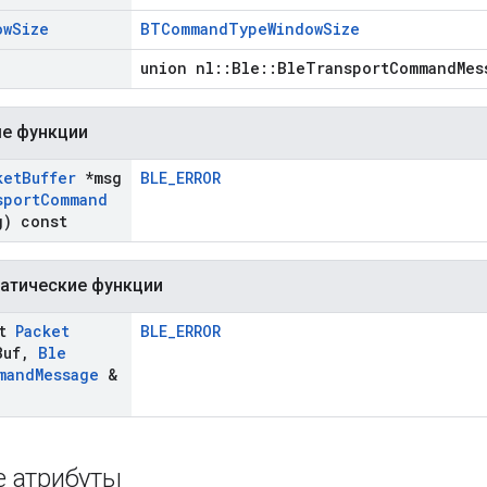
ow
Size
BTCommandTypeWindowSize
union nl::Ble::BleTransportCommandMes
е функции
ket
Buffer
*msg
BLE_ERROR
sport
Command
) const
атические функции
st
Packet
BLE_ERROR
Buf
,
Ble
mand
Message
&
 атрибуты