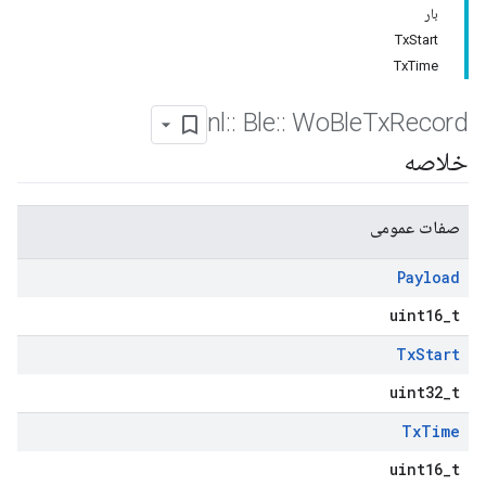
بار
TxStart
TxTime
nl
::
Ble
::
Wo
Ble
Tx
Record
خلاصه
صفات عمومی
Payload
uint16_t
Tx
Start
uint32_t
Tx
Time
uint16_t