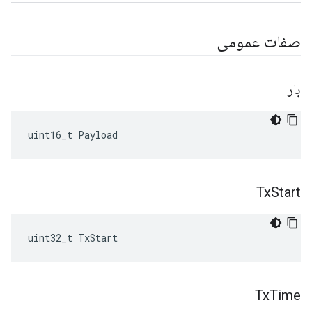
صفات عمومی
بار
uint16_t
Payload
Tx
Start
uint32_t TxStart
Tx
Time