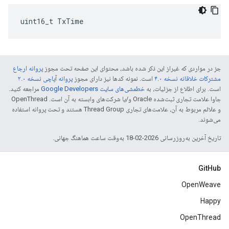
uint16_t TxTime
جز در مواردی که غیراز این ذکر شده باشد، محتوای این صفحه تحت مجوز
پروانه ارجاع
مشترکات خلاقانه نسخه ۴.۰
است. نمونه کدها نیز دارای مجوز
پروانه آپاچی نسخه ۲.۰
است. برای اطلاع از جزئیات، به
خطمشی‌های سایت Google Developers‏
مراجعه کنید.
جاوا علامت تجاری ثبت‌شده Oracle و/یا شرکت‌های وابسته به آن است. ‫OpenThread
و علائم مربوط به آن، علامت‌های تجاری Thread Group هستند و تحت پروانه استفاده
می‌شوند.
تاریخ آخرین به‌روزرسانی 2026-02-18 به‌وقت ساعت هماهنگ جهانی.
GitHub
OpenWeave
Happy
OpenThread