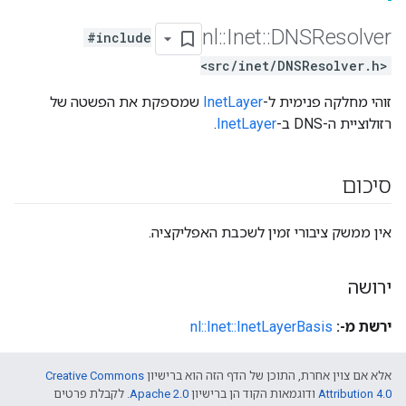
nl
::
Inet
::
DNSResolver
#include
<src/inet/DNSResolver.h>
זוהי מחלקה פנימית ל-
InetLayer
שמספקת את הפשטה של
רזולוציית ה-DNS ב-
InetLayer
.
סיכום
אין ממשק ציבורי זמין לשכבת האפליקציה.
ירושה
ירשת מ-:
nl::Inet::InetLayerBasis
אלא אם צוין אחרת, התוכן של הדף הזה הוא ברישיון
Creative Commons
Attribution 4.0‏
ודוגמאות הקוד הן ברישיון
Apache 2.0‏
. לקבלת פרטים