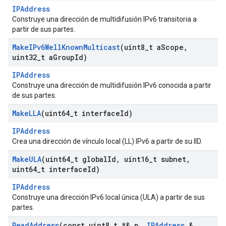
IPAddress
Construye una dirección de multidifusión IPv6 transitoria a
partir de sus partes.
Make
IPv6Well
Known
Multicast
(uint8
_
t a
Scope
,
uint32
_
t a
Group
Id)
IPAddress
Construye una dirección de multidifusión IPv6 conocida a partir
de sus partes.
Make
LLA
(uint64
_
t interface
Id)
IPAddress
Crea una dirección de vínculo local (LL) IPv6 a partir de su IID.
Make
ULA
(uint64
_
t global
Id
,
uint16
_
t subnet
,
uint64
_
t interface
Id)
IPAddress
Construye una dirección IPv6 local única (ULA) a partir de sus
partes.
Read
Address
(const uint8
_
t *& p
,
IPAddress
&