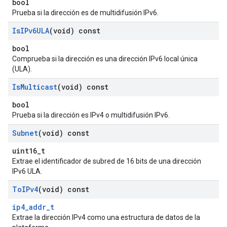
bool
Prueba si la dirección es de multidifusión IPv6.
Is
IPv6ULA
(void) const
bool
Comprueba si la dirección es una dirección IPv6 local única
(ULA).
Is
Multicast
(void) const
bool
Prueba si la dirección es IPv4 o multidifusión IPv6.
Subnet
(void) const
uint16_t
Extrae el identificador de subred de 16 bits de una dirección
IPv6 ULA.
To
IPv4
(void) const
ip4_addr_t
Extrae la dirección IPv4 como una estructura de datos de la