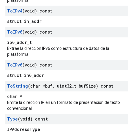
plataforma.
To
IPv4
(void) const
struct in_addr
To
IPv6
(void) const
ip6_addr_t
Extrae la dirección IPv6 como estructura de datos de la
plataforma.
To
IPv6
(void) const
struct in6_addr
To
String
(char *buf
,
uint32
_
t buf
Size) const
char *
Emite la dirección IP en un formato de presentación de texto
convencional.
Type
(void) const
IPAddressType