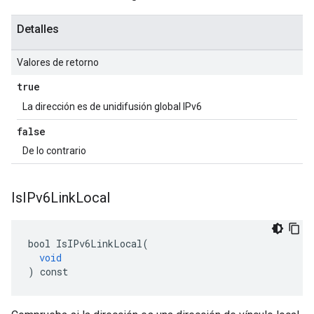
Detalles
Valores de retorno
true
La dirección es de unidifusión global IPv6
false
De lo contrario
Is
IPv6Link
Local
bool
IsIPv6LinkLocal
(
void
)
const