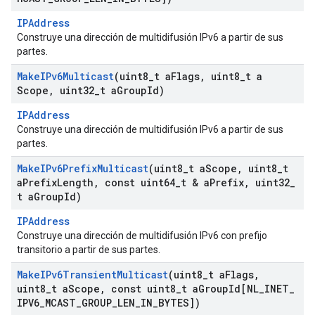
IPAddress
Construye una dirección de multidifusión IPv6 a partir de sus
partes.
Make
IPv6Multicast
(uint8
_
t a
Flags
,
uint8
_
t a
Scope
,
uint32
_
t a
Group
Id)
IPAddress
Construye una dirección de multidifusión IPv6 a partir de sus
partes.
Make
IPv6Prefix
Multicast
(uint8
_
t a
Scope
,
uint8
_
t
a
Prefix
Length
,
const uint64
_
t & a
Prefix
,
uint32
_
t a
Group
Id)
IPAddress
Construye una dirección de multidifusión IPv6 con prefijo
transitorio a partir de sus partes.
Make
IPv6Transient
Multicast
(uint8
_
t a
Flags
,
uint8
_
t a
Scope
,
const uint8
_
t a
Group
Id[NL
_
INET
_
IPV6
_
MCAST
_
GROUP
_
LEN
_
IN
_
BYTES])