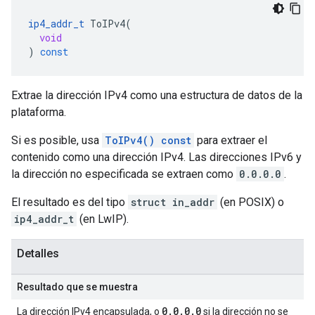
ip4_addr_t
ToIPv4
(
void
)
const
Extrae la dirección IPv4 como una estructura de datos de la
plataforma.
Si es posible, usa
ToIPv4() const
para extraer el
contenido como una dirección IPv4. Las direcciones IPv6 y
la dirección no especificada se extraen como
0.0.0.0
.
El resultado es del tipo
struct in_addr
(en POSIX) o
ip4_addr_t
(en LwIP).
Detalles
Resultado que se muestra
0.0.0.0
La dirección IPv4 encapsulada, o
si la dirección no se