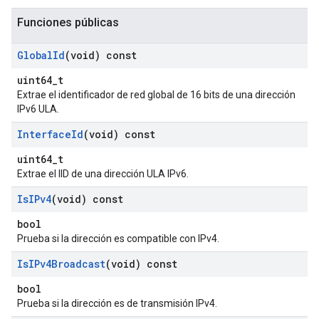
Funciones públicas
Global
Id
(void) const
uint64_t
Extrae el identificador de red global de 16 bits de una dirección
IPv6 ULA.
Interface
Id
(void) const
uint64_t
Extrae el IID de una dirección ULA IPv6.
Is
IPv4
(void) const
bool
Prueba si la dirección es compatible con IPv4.
Is
IPv4Broadcast
(void) const
bool
Prueba si la dirección es de transmisión IPv4.