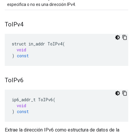
especifica o no es una dirección IPv4.
To
IPv4
struct
in_addr
ToIPv4
(
void
)
const
To
IPv6
ip6_addr_t
ToIPv6
(
void
)
const
Extrae la dirección IPv6 como estructura de datos de la