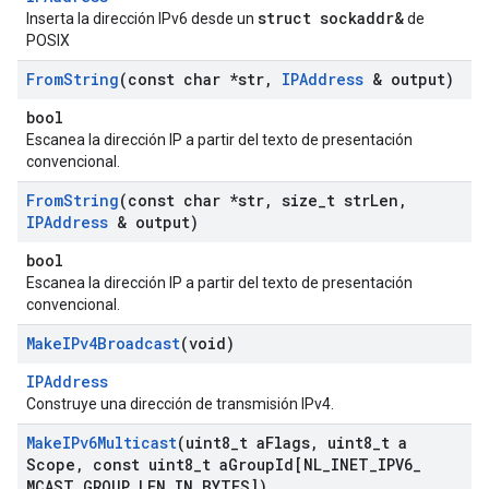
struct sockaddr&
Inserta la dirección IPv6 desde un
de
POSIX
From
String
(const char *str
,
IPAddress
& output)
bool
Escanea la dirección IP a partir del texto de presentación
convencional.
From
String
(const char *str
,
size
_
t str
Len
,
IPAddress
& output)
bool
Escanea la dirección IP a partir del texto de presentación
convencional.
Make
IPv4Broadcast
(void)
IPAddress
Construye una dirección de transmisión IPv4.
Make
IPv6Multicast
(uint8
_
t a
Flags
,
uint8
_
t a
Scope
,
const uint8
_
t a
Group
Id[NL
_
INET
_
IPV6
_
MCAST
_
GROUP
_
LEN
_
IN
_
BYTES])