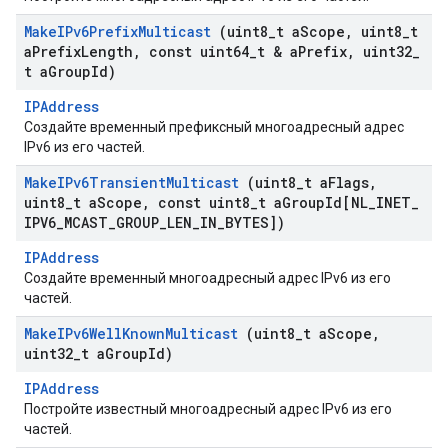
Make
IPv6Prefix
Multicast
(uint8
_
t a
Scope
,
uint8
_
t
a
Prefix
Length
,
const uint64
_
t & a
Prefix
,
uint32
_
t a
Group
Id)
IPAddress
Создайте временный префиксный многоадресный адрес
IPv6 из его частей.
Make
IPv6Transient
Multicast
(uint8
_
t a
Flags
,
uint8
_
t a
Scope
,
const uint8
_
t a
Group
Id[NL
_
INET
_
IPV6
_
MCAST
_
GROUP
_
LEN
_
IN
_
BYTES])
IPAddress
Создайте временный многоадресный адрес IPv6 из его
частей.
Make
IPv6Well
Known
Multicast
(uint8
_
t a
Scope
,
uint32
_
t a
Group
Id)
IPAddress
Постройте известный многоадресный адрес IPv6 из его
частей.