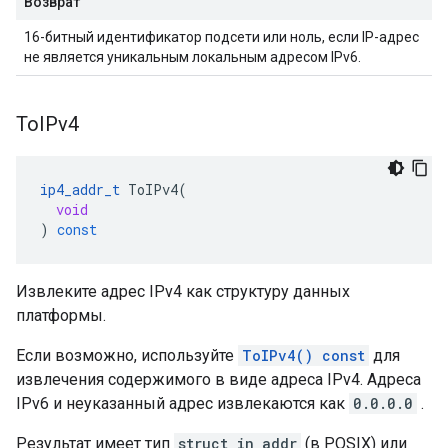
Возврат
16-битный идентификатор подсети или ноль, если IP-адрес
не является уникальным локальным адресом IPv6.
ТоIPv4
ip4_addr_t
ToIPv4
(
void
)
const
Извлеките адрес IPv4 как структуру данных
платформы.
Если возможно, используйте
ToIPv4() const
для
извлечения содержимого в виде адреса IPv4. Адреса
IPv6 и неуказанный адрес извлекаются как
0.0.0.0
.
Результат имеет тип
struct in_addr
(в POSIX) или