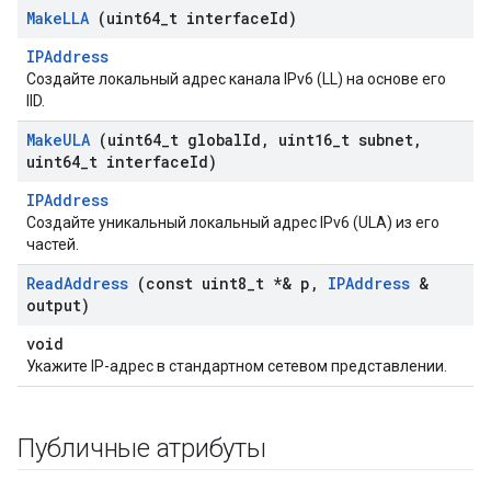
Make
LLA
(uint64
_
t interface
Id)
IPAddress
Создайте локальный адрес канала IPv6 (LL) на основе его
IID.
Make
ULA
(uint64
_
t global
Id
,
uint16
_
t subnet
,
uint64
_
t interface
Id)
IPAddress
Создайте уникальный локальный адрес IPv6 (ULA) из его
частей.
Read
Address
(const uint8
_
t *& p
,
IPAddress
&
output)
void
Укажите IP-адрес в стандартном сетевом представлении.
Публичные атрибуты