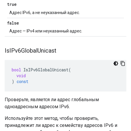
true
Адрес IPv6, а не неуказанный адрес.
false
Адрес — IPv4 или неуказанный адрес.
Is
IPv6Global
Unicast
bool
IsIPv6GlobalUnicast
(
void
)
const
Проверьте, является ли адрес глобальным
одноадресным адресом IPv6.
Используйте этот метод, чтобы проверить,
принадлежит ли адрес к семейству адресов IPv6 и