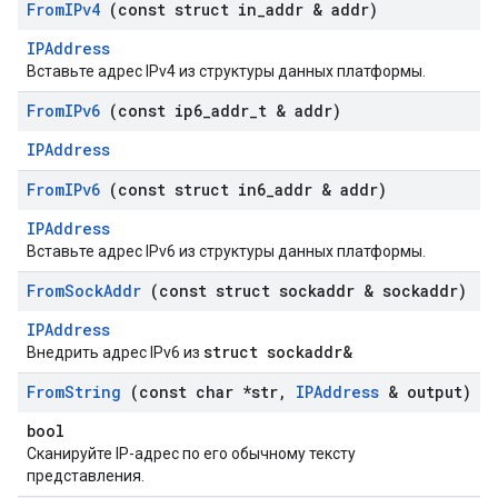
From
IPv4
(const struct in
_
addr & addr)
IPAddress
Вставьте адрес IPv4 из структуры данных платформы.
From
IPv6
(const ip6
_
addr
_
t & addr)
IPAddress
From
IPv6
(const struct in6
_
addr & addr)
IPAddress
Вставьте адрес IPv6 из структуры данных платформы.
From
Sock
Addr
(const struct sockaddr & sockaddr)
IPAddress
struct sockaddr&
Внедрить адрес IPv6 из
From
String
(const char *str
,
IPAddress
& output)
bool
Сканируйте IP-адрес по его обычному тексту
представления.