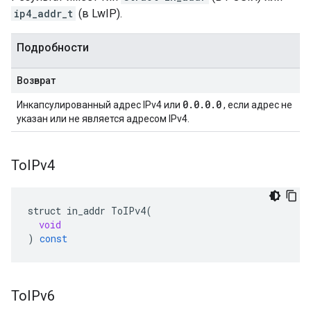
ip4_addr_t
(в LwIP).
Подробности
Возврат
0.0.0.0
Инкапсулированный адрес IPv4 или
, если адрес не
указан или не является адресом IPv4.
ТоIPv4
struct
in_addr
ToIPv4
(
void
)
const
ТоIPv6