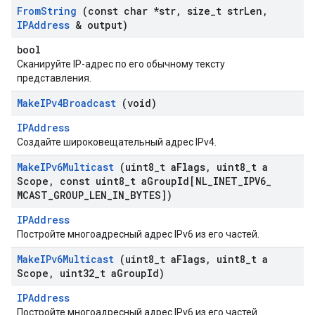
From
String
(const char *str
,
size
_
t str
Len
,
IPAddress
& output)
bool
Сканируйте IP-адрес по его обычному тексту
представления.
Make
IPv4Broadcast
(void)
IPAddress
Создайте широковещательный адрес IPv4.
Make
IPv6Multicast
(uint8
_
t a
Flags
,
uint8
_
t a
Scope
,
const uint8
_
t a
Group
Id[NL
_
INET
_
IPV6
_
MCAST
_
GROUP
_
LEN
_
IN
_
BYTES])
IPAddress
Постройте многоадресный адрес IPv6 из его частей.
Make
IPv6Multicast
(uint8
_
t a
Flags
,
uint8
_
t a
Scope
,
uint32
_
t a
Group
Id)
IPAddress
Постройте многоадресный адрес IPv6 из его частей.