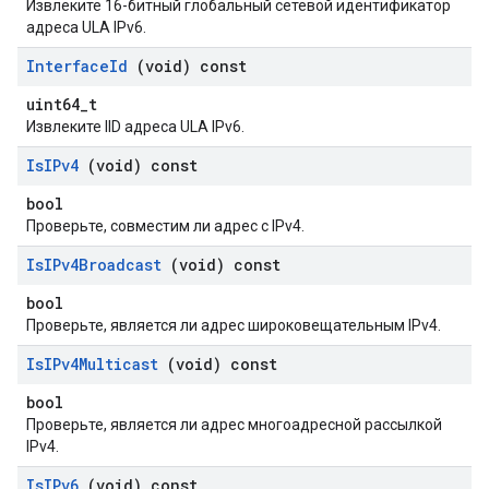
Извлеките 16-битный глобальный сетевой идентификатор
адреса ULA IPv6.
Interface
Id
(void) const
uint64_t
Извлеките IID адреса ULA IPv6.
Is
IPv4
(void) const
bool
Проверьте, совместим ли адрес с IPv4.
Is
IPv4Broadcast
(void) const
bool
Проверьте, является ли адрес широковещательным IPv4.
Is
IPv4Multicast
(void) const
bool
Проверьте, является ли адрес многоадресной рассылкой
IPv4.
Is
IPv6
(void) const