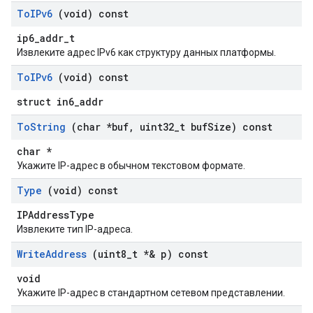
To
IPv6
(void) const
ip6_addr_t
Извлеките адрес IPv6 как структуру данных платформы.
To
IPv6
(void) const
struct in6_addr
To
String
(char *buf
,
uint32
_
t buf
Size) const
char *
Укажите IP-адрес в обычном текстовом формате.
Type
(void) const
IPAddressType
Извлеките тип IP-адреса.
Write
Address
(uint8
_
t *& p) const
void
Укажите IP-адрес в стандартном сетевом представлении.