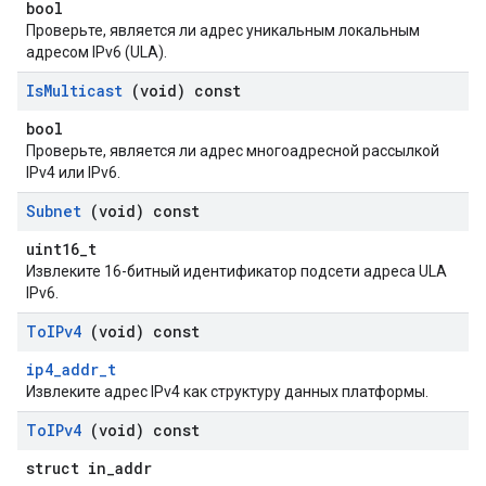
bool
Проверьте, является ли адрес уникальным локальным
адресом IPv6 (ULA).
Is
Multicast
(void) const
bool
Проверьте, является ли адрес многоадресной рассылкой
IPv4 или IPv6.
Subnet
(void) const
uint16_t
Извлеките 16-битный идентификатор подсети адреса ULA
IPv6.
To
IPv4
(void) const
ip4_addr_t
Извлеките адрес IPv4 как структуру данных платформы.
To
IPv4
(void) const
struct in_addr