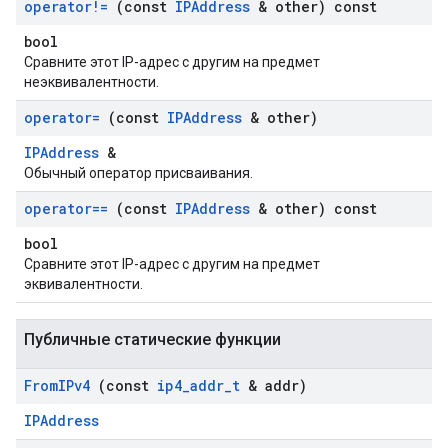
operator!=
(const
IPAddress
& other) const
bool
Сравните этот IP-адрес с другим на предмет
неэквивалентности.
operator=
(const
IPAddress
& other)
IPAddress
&
Обычный оператор присваивания.
operator==
(const
IPAddress
& other) const
bool
Сравните этот IP-адрес с другим на предмет
эквивалентности.
Публичные статические функции
From
IPv4
(const
ip4
_
addr
_
t
& addr)
IPAddress