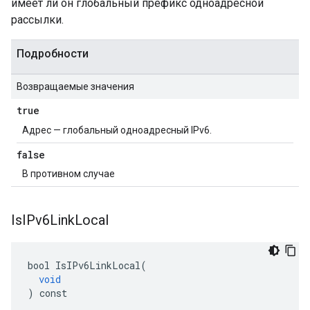
имеет ли он глобальный префикс одноадресной
рассылки.
Подробности
Возвращаемые значения
true
Адрес — глобальный одноадресный IPv6.
false
В противном случае
Is
IPv6Link
Local
bool
IsIPv6LinkLocal
(
void
)
const