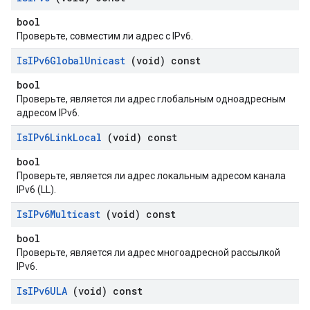
bool
Проверьте, совместим ли адрес с IPv6.
Is
IPv6Global
Unicast
(void) const
bool
Проверьте, является ли адрес глобальным одноадресным
адресом IPv6.
Is
IPv6Link
Local
(void) const
bool
Проверьте, является ли адрес локальным адресом канала
IPv6 (LL).
Is
IPv6Multicast
(void) const
bool
Проверьте, является ли адрес многоадресной рассылкой
IPv6.
Is
IPv6ULA
(void) const