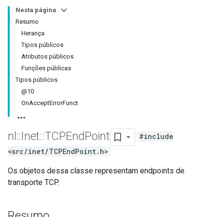
Nesta página
Resumo
Herança
Tipos públicos
Atributos públicos
Funções públicas
Tipos públicos
@10
OnAcceptErrorFunct
nl
::
Inet
::
TCPEnd
Point
#include
<src/inet/TCPEndPoint.h>
Os objetos dessa classe representam endpoints de
transporte TCP.
Resumo