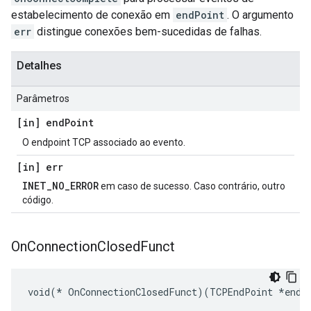
estabelecimento de conexão em
endPoint
. O argumento
err
distingue conexões bem-sucedidas de falhas.
Detalhes
Parâmetros
[in] end
Point
O endpoint TCP associado ao evento.
[in] err
INET_NO_ERROR
em caso de sucesso. Caso contrário, outro
código.
On
Connection
Closed
Funct
void(* OnConnectionClosedFunct)(TCPEndPoint *endP