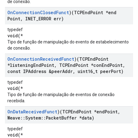
de conexão.
On
Connection
Closed
Funct
)(TCPEnd
Point *end
Point
,
INET
_
ERROR err)
typedef
void(*
Tipo de função de manipulação do evento de estabelecimento
de conexão.
On
Connection
Received
Funct
)(TCPEnd
Point
*listening
End
Point
,
TCPEnd
Point *con
End
Point
,
const IPAddress &peer
Addr
,
uint16
_
t peer
Port)
typedef
void(*
Tipo de função de manipulação de eventos de conexão
recebida.
On
Data
Received
Funct
)(TCPEnd
Point *end
Point
,
Weave
::
System
::
Packet
Buffer *data)
typedef
void(*