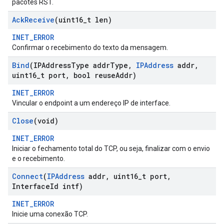
pacotes RST.
Ack
Receive
(uint16
_
t len)
INET_ERROR
Confirmar o recebimento do texto da mensagem.
Bind
(IPAddress
Type addr
Type
,
IPAddress
addr
,
uint16
_
t port
,
bool reuse
Addr)
INET_ERROR
Vincular o endpoint a um endereço IP de interface.
Close
(void)
INET_ERROR
Iniciar o fechamento total do TCP, ou seja, finalizar com o envio
e o recebimento.
Connect
(
IPAddress
addr
,
uint16
_
t port
,
Interface
Id intf)
INET_ERROR
Inicie uma conexão TCP.