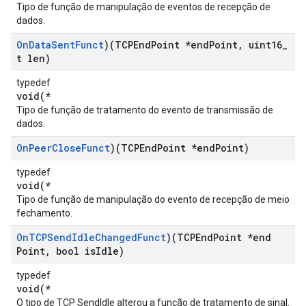
Tipo de função de manipulação de eventos de recepção de
dados.
On
Data
Sent
Funct
)(TCPEnd
Point *end
Point
,
uint16
_
t len)
typedef
void(*
Tipo de função de tratamento do evento de transmissão de
dados.
On
Peer
Close
Funct
)(TCPEnd
Point *end
Point)
typedef
void(*
Tipo de função de manipulação do evento de recepção de meio
fechamento.
On
TCPSend
Idle
Changed
Funct
)(TCPEnd
Point *end
Point
,
bool is
Idle)
typedef
void(*
O tipo de TCP SendIdle alterou a função de tratamento de sinal.