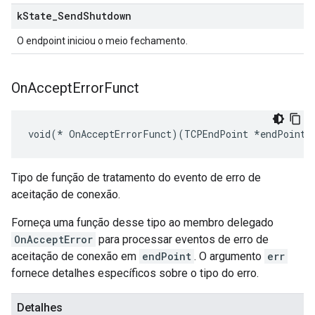
k
State
_
Send
Shutdown
O endpoint iniciou o meio fechamento.
On
Accept
Error
Funct
void(* OnAcceptErrorFunct)(TCPEndPoint *endPoint,
Tipo de função de tratamento do evento de erro de
aceitação de conexão.
Forneça uma função desse tipo ao membro delegado
OnAcceptError
para processar eventos de erro de
aceitação de conexão em
endPoint
. O argumento
err
fornece detalhes específicos sobre o tipo do erro.
Detalhes