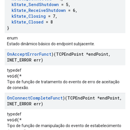
k
State
_
Send
Shutdown
= 5
,
k
State
_
Receive
Shutdown
= 6
,
k
State
_
Closing
= 7
,
k
State
_
Closed
= 8
}
enum
Estado dinâmico básico do endpoint subjacente.
On
Accept
Error
Funct
)(TCPEnd
Point *end
Point
,
INET
_
ERROR err)
typedef
void(*
Tipo de função de tratamento do evento de erro de aceitação
de conexão.
On
Connect
Complete
Funct
)(TCPEnd
Point *end
Point
,
INET
_
ERROR err)
typedef
void(*
Tipo de função de manipulação do evento de estabelecimento