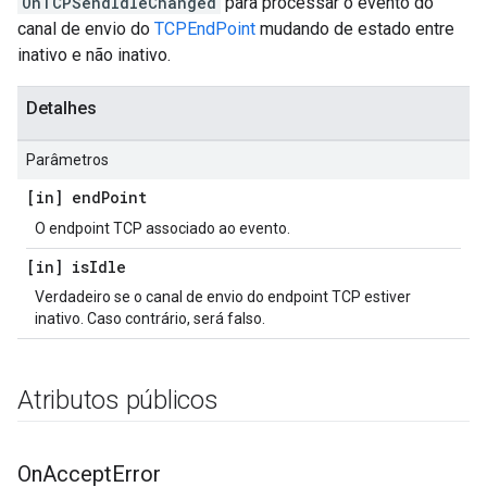
OnTCPSendIdleChanged
para processar o evento do
canal de envio do
TCPEndPoint
mudando de estado entre
inativo e não inativo.
Detalhes
Parâmetros
[in] end
Point
O endpoint TCP associado ao evento.
[in] is
Idle
Verdadeiro se o canal de envio do endpoint TCP estiver
inativo. Caso contrário, será falso.
Atributos públicos
On
Accept
Error