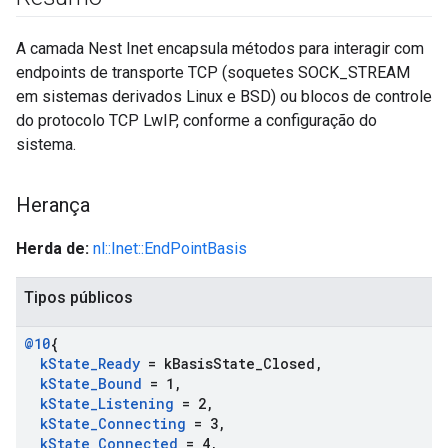
A camada Nest Inet encapsula métodos para interagir com
endpoints de transporte TCP (soquetes SOCK_STREAM
em sistemas derivados Linux e BSD) ou blocos de controle
do protocolo TCP LwIP, conforme a configuração do
sistema.
Herança
Herda de:
nl::Inet::EndPointBasis
Tipos públicos
@10
{
k
State
_
Ready
= k
Basis
State
_
Closed
,
k
State
_
Bound
= 1
,
k
State
_
Listening
= 2
,
k
State
_
Connecting
= 3
,
k
State
_
Connected
= 4
,