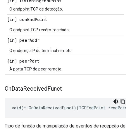
[in] listening
End
Point
O endpoint TCP de detecção.
[in] con
End
Point
O endpoint TCP recém-recebido.
[in] peer
Addr
O endereço IP do terminal remoto.
[in] peer
Port
A porta TCP do peer remoto.
On
Data
Received
Funct
void(* OnDataReceivedFunct)(TCPEndPoint *endPoint
Tipo de função de manipulação de eventos de recepção de