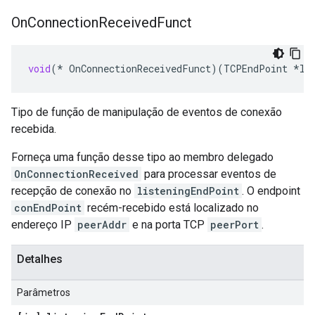
On
Connection
Received
Funct
void
(
*
OnConnectionReceivedFunct
)(
TCPEndPoint
*
li
Tipo de função de manipulação de eventos de conexão
recebida.
Forneça uma função desse tipo ao membro delegado
OnConnectionReceived
para processar eventos de
recepção de conexão no
listeningEndPoint
. O endpoint
conEndPoint
recém-recebido está localizado no
endereço IP
peerAddr
e na porta TCP
peerPort
.
Detalhes
Parâmetros