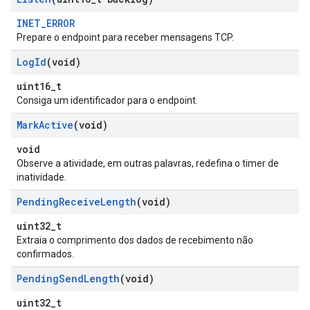
INET_ERROR
Prepare o endpoint para receber mensagens TCP.
Log
Id
(void)
uint16_t
Consiga um identificador para o endpoint.
Mark
Active
(void)
void
Observe a atividade, em outras palavras, redefina o timer de
inatividade.
Pending
Receive
Length
(void)
uint32_t
Extraia o comprimento dos dados de recebimento não
confirmados.
Pending
Send
Length
(void)
uint32_t