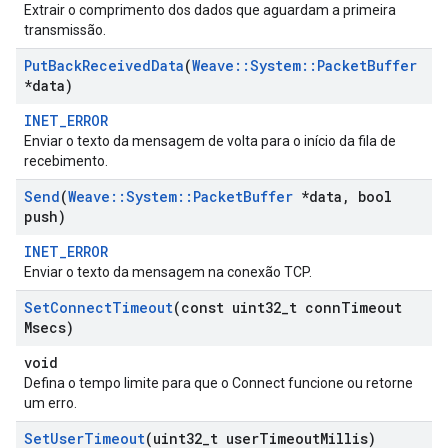
Extrair o comprimento dos dados que aguardam a primeira
transmissão.
Put
Back
Received
Data
(
Weave
::
System
::
Packet
Buffer
*data)
INET_ERROR
Enviar o texto da mensagem de volta para o início da fila de
recebimento.
Send
(
Weave
::
System
::
Packet
Buffer
*data
,
bool
push)
INET_ERROR
Enviar o texto da mensagem na conexão TCP.
Set
Connect
Timeout
(const uint32
_
t conn
Timeout
Msecs)
void
Defina o tempo limite para que o Connect funcione ou retorne
um erro.
Set
User
Timeout
(uint32
_
t user
Timeout
Millis)