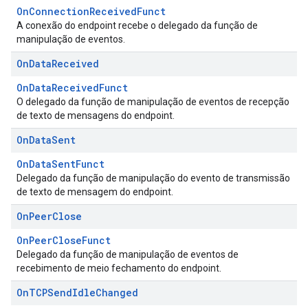
OnConnectionReceivedFunct
A conexão do endpoint recebe o delegado da função de
manipulação de eventos.
On
Data
Received
OnDataReceivedFunct
O delegado da função de manipulação de eventos de recepção
de texto de mensagens do endpoint.
On
Data
Sent
OnDataSentFunct
Delegado da função de manipulação do evento de transmissão
de texto de mensagem do endpoint.
On
Peer
Close
OnPeerCloseFunct
Delegado da função de manipulação de eventos de
recebimento de meio fechamento do endpoint.
On
TCPSend
Idle
Changed