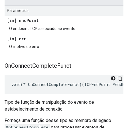
Parâmetros
[in] end
Point
O endpoint TCP associado ao evento.
[in] err
O motivo do erro.
On
Connect
Complete
Funct
void(* OnConnectCompleteFunct)(TCPEndPoint *endPo
Tipo de função de manipulação do evento de
estabelecimento de conexão.
Forneça uma função desse tipo ao membro delegado
OnConnectComplete
para processar eventos de