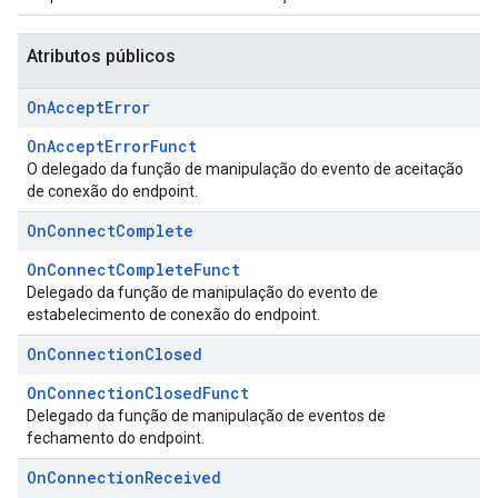
Atributos públicos
On
Accept
Error
OnAcceptErrorFunct
O delegado da função de manipulação do evento de aceitação
de conexão do endpoint.
On
Connect
Complete
OnConnectCompleteFunct
Delegado da função de manipulação do evento de
estabelecimento de conexão do endpoint.
On
Connection
Closed
OnConnectionClosedFunct
Delegado da função de manipulação de eventos de
fechamento do endpoint.
On
Connection
Received