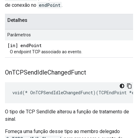
de conexão no
endPoint
.
Detalhes
Parâmetros
[in] end
Point
O endpoint TCP associado ao evento.
On
TCPSend
Idle
Changed
Funct
void(* OnTCPSendIdleChangedFunct)(TCPEndPoint *en
O tipo de TCP SendIdle alterou a função de tratamento de
sinal.
Forneça uma função desse tipo ao membro delegado