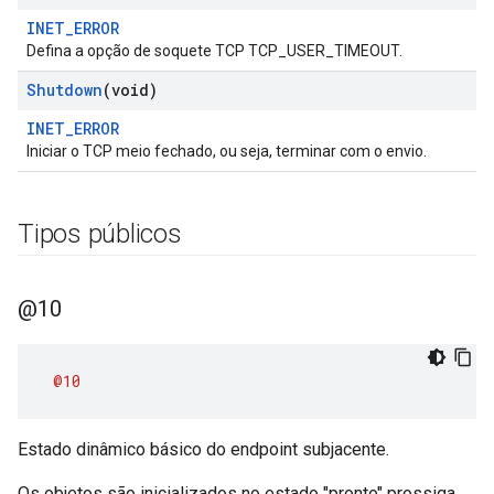
INET_ERROR
Defina a opção de soquete TCP TCP_USER_TIMEOUT.
Shutdown
(void)
INET_ERROR
Iniciar o TCP meio fechado, ou seja, terminar com o envio.
Tipos públicos
@10
@10
Estado dinâmico básico do endpoint subjacente.
Os objetos são inicializados no estado "pronto" prossiga