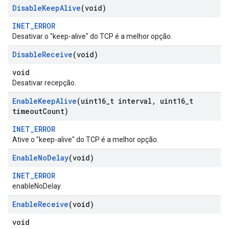
Disable
Keep
Alive
(void)
INET_ERROR
Desativar o "keep-alive" do TCP é a melhor opção.
Disable
Receive
(void)
void
Desativar recepção.
Enable
Keep
Alive
(uint16
_
t interval
,
uint16
_
t
timeout
Count)
INET_ERROR
Ative o "keep-alive" do TCP é a melhor opção.
Enable
No
Delay
(void)
INET_ERROR
enableNoDelay.
Enable
Receive
(void)
void