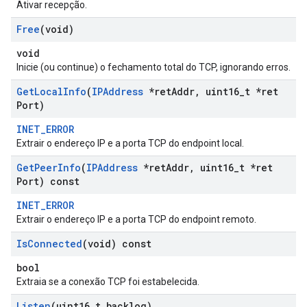
Ativar recepção.
Free
(void)
void
Inicie (ou continue) o fechamento total do TCP, ignorando erros.
Get
Local
Info
(
IPAddress
*ret
Addr
,
uint16
_
t *ret
Port)
INET_ERROR
Extrair o endereço IP e a porta TCP do endpoint local.
Get
Peer
Info
(
IPAddress
*ret
Addr
,
uint16
_
t *ret
Port) const
INET_ERROR
Extrair o endereço IP e a porta TCP do endpoint remoto.
Is
Connected
(void) const
bool
Extraia se a conexão TCP foi estabelecida.
Listen
(uint16
_
t backlog)