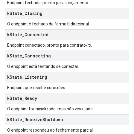
Endpoint fechado, pronto para lançamento.
k
State
_
Closing
O endpoint é fechado de forma bidirecional.
k
State
_
Connected
Endpoint conectado, pronto para contrato/rx.
k
State
_
Connecting
O endpoint está tentando se conectar.
k
State
_
Listening
Endpoint que recebe conexões.
k
State
_
Ready
O endpoint foi inicializado, mas não vinculado.
k
State
_
Receive
Shutdown
O endpoint respondeu ao fechamento parcial.