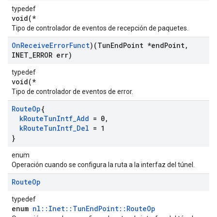
typedef
void(*
Tipo de controlador de eventos de recepción de paquetes.
On
Receive
Error
Funct
)(Tun
End
Point *end
Point
,
INET
_
ERROR err)
typedef
void(*
Tipo de controlador de eventos de error.
Route
Op
{
k
Route
Tun
Intf
_
Add
= 0
,
k
Route
Tun
Intf
_
Del
= 1
}
enum
Operación cuando se configura la ruta a la interfaz del túnel.
Route
Op
typedef
enum
nl::Inet::TunEndPoint::RouteOp