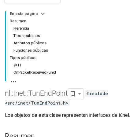
En esta página
Resumen
Herencia
Tipos públicos
Atributos públicos
Funciones públicas
Tipos públicos
@11
OnPacketReceivedFunct
nl
::
Inet
::
Tun
End
Point
#include
<src/inet/TunEndPoint.h>
Los objetos de esta clase representan interfaces de túnel.
Resumen