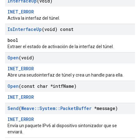
Interface
Up
(void)
INET_ERROR
Activa la interfaz del túnel.
Is
Interface
Up
(void) const
bool
Extraer el estado de activación de la interfaz del túnel.
Open
(void)
INET_ERROR
Abre una seudointerfaz de túnel y crea un handle para ella.
Open
(const char *intf
Name)
INET_ERROR
Send
(
Weave
::
System
::
Packet
Buffer
*message)
INET_ERROR
Envía un paquete IPv6 al dispositivo sintonizador que se
enviará.