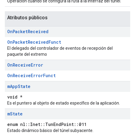
Operación cuando se configura la ruta a la interfaz del túnel.
Atributos públicos
On
Packet
Received
OnPacketReceivedFunct
El delegado del controlador de eventos de recepción del
paquete del extremo
On
Receive
Error
OnReceiveErrorFunct
m
App
State
void *
Es el puntero al objeto de estado específico de la aplicación.
m
State
enum nl::Inet::TunEndPoint::@11
Estado dinámico básico del túnel subyacente.