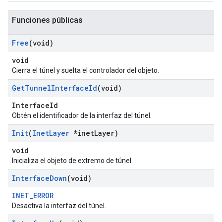
Funciones públicas
Free
(void)
void
Cierra el túnel y suelta el controlador del objeto.
Get
Tunnel
Interface
Id
(void)
InterfaceId
Obtén el identificador de la interfaz del túnel.
Init
(
Inet
Layer
*inet
Layer)
void
Inicializa el objeto de extremo de túnel.
Interface
Down
(void)
INET_ERROR
Desactiva la interfaz del túnel.