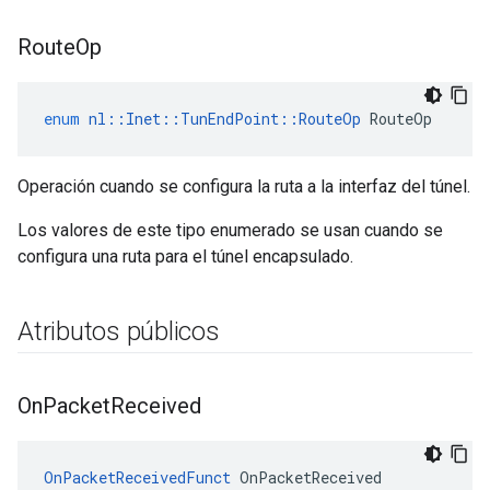
Route
Op
enum
nl
::
Inet
::
TunEndPoint
::
RouteOp
RouteOp
Operación cuando se configura la ruta a la interfaz del túnel.
Los valores de este tipo enumerado se usan cuando se
configura una ruta para el túnel encapsulado.
Atributos públicos
On
Packet
Received
OnPacketReceivedFunct
 OnPacketReceived