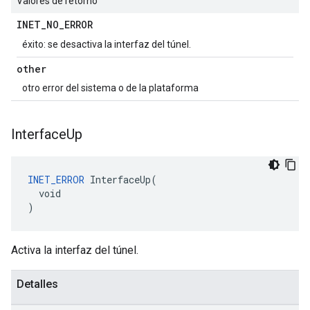
Valores de retorno
INET
_
NO
_
ERROR
éxito: se desactiva la interfaz del túnel.
other
otro error del sistema o de la plataforma
Interface
Up
INET_ERROR
 InterfaceUp(

  void

)
Activa la interfaz del túnel.
Detalles