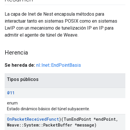
La capa de Inet de Nest encapsula métodos para
interactuar tanto en sistemas POSIX como en sistemas
LwIP con un mecanismo de tunelización IP en IP para
admitir el agente de túnel de Weave.
Herencia
Se hereda de:
nl::Inet::EndPointBasis
Tipos públicos
@11
enum
Estado dinámico básico del túnel subyacente.
On
Packet
Received
Funct
)(Tun
End
Point *end
Point
,
Weave
::
System
::
Packet
Buffer *message)