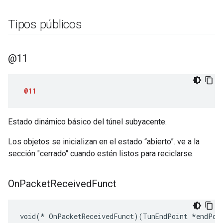
Tipos públicos
@11
@11
Estado dinámico básico del túnel subyacente.
Los objetos se inicializan en el estado “abierto”. ve a la
sección "cerrado" cuando estén listos para reciclarse.
On
Packet
Received
Funct
void(* OnPacketReceivedFunct)(TunEndPoint *endPoi