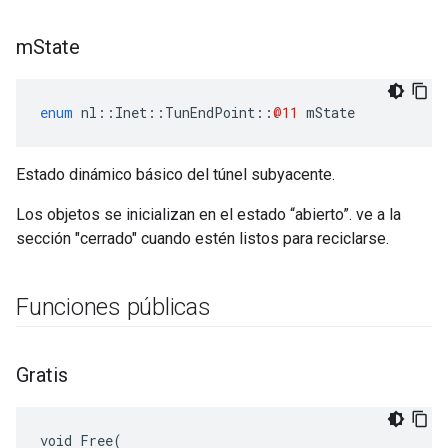
m
State
enum
nl
::
Inet
::
TunEndPoint
::
@11
mState
Estado dinámico básico del túnel subyacente.
Los objetos se inicializan en el estado “abierto”. ve a la
sección "cerrado" cuando estén listos para reciclarse.
Funciones públicas
Gratis
void Free(
