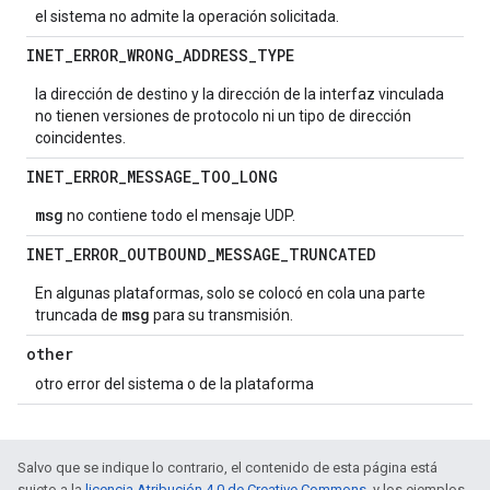
el sistema no admite la operación solicitada.
INET
_
ERROR
_
WRONG
_
ADDRESS
_
TYPE
la dirección de destino y la dirección de la interfaz vinculada
no tienen versiones de protocolo ni un tipo de dirección
coincidentes.
INET
_
ERROR
_
MESSAGE
_
TOO
_
LONG
msg
no contiene todo el mensaje UDP.
INET
_
ERROR
_
OUTBOUND
_
MESSAGE
_
TRUNCATED
En algunas plataformas, solo se colocó en cola una parte
msg
truncada de
para su transmisión.
other
otro error del sistema o de la plataforma
Salvo que se indique lo contrario, el contenido de esta página está
sujeto a la
licencia Atribución 4.0 de Creative Commons
, y los ejemplos