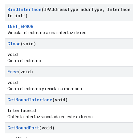
Bind
Interface
(IPAddress
Type addr
Type
,
Interface
Id intf)
INET_ERROR
Vincular el extremo a una interfaz de red
Close
(void)
void
Cierra el extremo.
Free
(void)
void
Cierra el extremo y recicla su memoria.
Get
Bound
Interface
(void)
InterfaceId
Obtén la interfaz vinculada en este extremo.
Get
Bound
Port
(void)