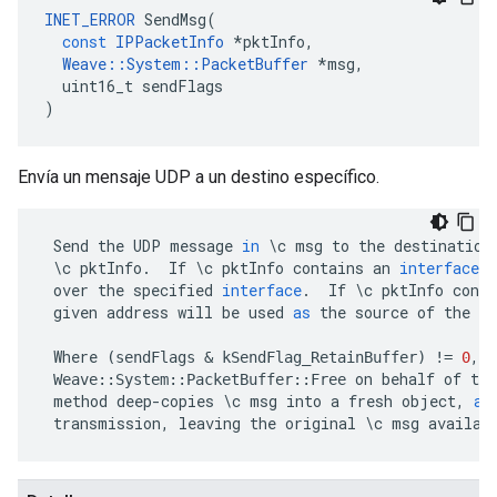
INET_ERROR
SendMsg
(
const
IPPacketInfo
*
pktInfo
,
Weave
::
System
::
PacketBuffer
*
msg
,
uint16_t
sendFlags
)
Envía un mensaje UDP a un destino específico.
Send
the
UDP
message
in
\
c
msg
to
the
destination
\
c
pktInfo
.
If
\
c
pktInfo
contains
an
interface
i
over
the
specified
interface
.
If
\
c
pktInfo
conta
given
address
will
be
used
as
the
source
of
the
U
Where
,
c
(
sendFlags
&
kSendFlag_RetainBuffer
)
!=
0
on
behalf
of
the
Weave
::
System
::
PacketBuffer
::
Free
method
deep
-
copies
\
c
msg
into
a
fresh
object
,
an
transmission
,
leaving
the
original
\
c
msg
availab