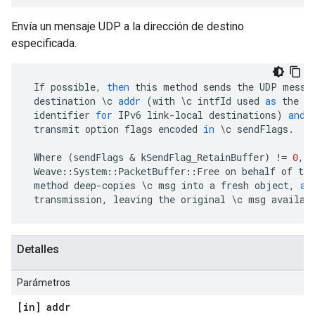
Envía un mensaje UDP a la dirección de destino
especificada.
If
possible
,
then
this
method
sends
the
UDP
messa
destination
\
c
addr
(
with
\
c
intfId
used
as
the
s
identifier
for
IPv6
link
-
local
destinations
)
and
transmit
option
flags
encoded
in
\
c
sendFlags
.
Where
,
c
(
sendFlags
&
kSendFlag_RetainBuffer
)
!=
0
on
behalf
of
the
Weave
::
System
::
PacketBuffer
::
Free
method
deep
-
copies
\
c
msg
into
a
fresh
object
,
an
transmission
,
leaving
the
original
\
c
msg
availab
Detalles
Parámetros
[in] addr