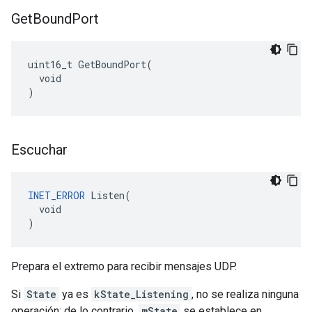
Get
Bound
Port
uint16_t GetBoundPort(

  void

)
Escuchar
INET_ERROR
 Listen(

  void

)
Prepara el extremo para recibir mensajes UDP.
Si
State
ya es
kState_Listening
, no se realiza ninguna
operación; de lo contrario,
mState
se establece en