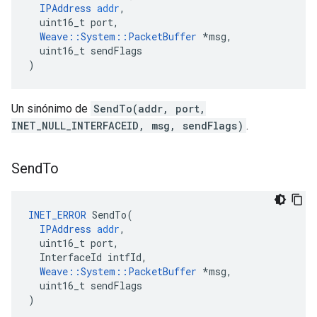
IPAddress
addr
,
uint16_t
port
,
Weave
::
System
::
PacketBuffer
*
msg
,
uint16_t
sendFlags
)
Un sinónimo de
SendTo(addr, port,
INET_NULL_INTERFACEID, msg, sendFlags)
.
Send
To
INET_ERROR
SendTo
(
IPAddress
addr
,
uint16_t
port
,
InterfaceId
intfId
,
Weave
::
System
::
PacketBuffer
*
msg
,
uint16_t
sendFlags
)