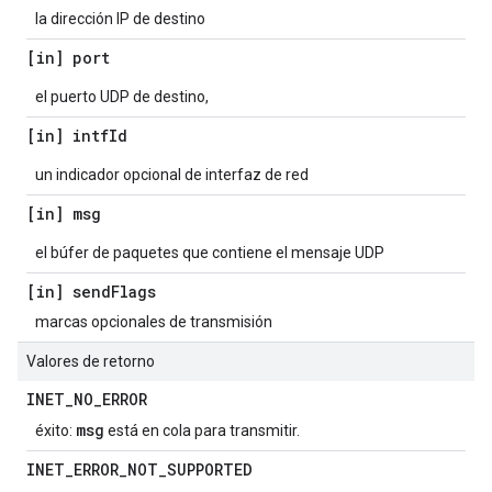
la dirección IP de destino
[in] port
el puerto UDP de destino,
[in] intf
Id
un indicador opcional de interfaz de red
[in] msg
el búfer de paquetes que contiene el mensaje UDP
[in] send
Flags
marcas opcionales de transmisión
Valores de retorno
INET
_
NO
_
ERROR
msg
éxito:
está en cola para transmitir.
INET
_
ERROR
_
NOT
_
SUPPORTED