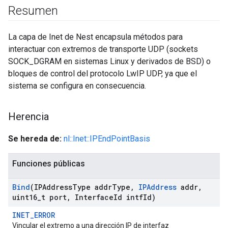
Resumen
La capa de Inet de Nest encapsula métodos para
interactuar con extremos de transporte UDP (sockets
SOCK_DGRAM en sistemas Linux y derivados de BSD) o
bloques de control del protocolo LwIP UDP, ya que el
sistema se configura en consecuencia.
Herencia
Se hereda de:
nl::Inet::IPEndPointBasis
Funciones públicas
Bind
(IPAddress
Type addr
Type
,
IPAddress
addr
,
uint16
_
t port
,
Interface
Id intf
Id)
INET_ERROR
Vincular el extremo a una dirección IP de interfaz