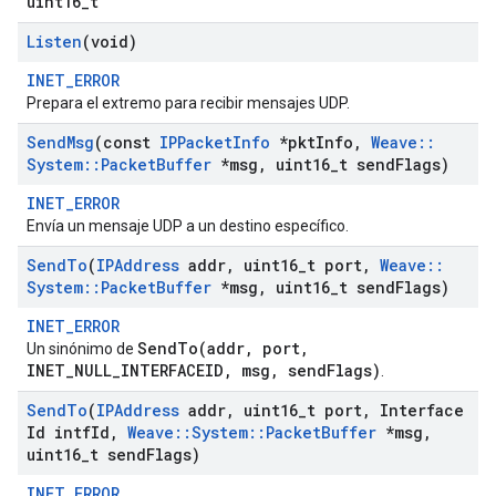
uint16_t
Listen
(void)
INET_ERROR
Prepara el extremo para recibir mensajes UDP.
Send
Msg
(const
IPPacket
Info
*pkt
Info
,
Weave
::
System
::
Packet
Buffer
*msg
,
uint16
_
t send
Flags)
INET_ERROR
Envía un mensaje UDP a un destino específico.
Send
To
(
IPAddress
addr
,
uint16
_
t port
,
Weave
::
System
::
Packet
Buffer
*msg
,
uint16
_
t send
Flags)
INET_ERROR
SendTo(addr, port,
Un sinónimo de
INET_NULL_INTERFACEID, msg, sendFlags)
.
Send
To
(
IPAddress
addr
,
uint16
_
t port
,
Interface
Id intf
Id
,
Weave
::
System
::
Packet
Buffer
*msg
,
uint16
_
t send
Flags)
INET_ERROR