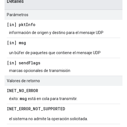
Detalles
Parámetros
[in] pkt
Info
información de origen y destino para el mensaje UDP
[in] msg
un búfer de paquetes que contiene el mensaje UDP
[in] send
Flags
marcas opcionales de transmisión
Valores de retorno
INET
_
NO
_
ERROR
msg
éxito:
está en cola para transmitir.
INET
_
ERROR
_
NOT
_
SUPPORTED
el sistema no admite la operación solicitada.