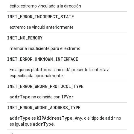
éxito: extremo vinculado a la dirección
INET
_
ERROR
_
INCORRECT
_
STATE
extremo se vinculó anteriormente
INET
_
NO
_
MEMORY
memoria insuficiente para el extremo
INET
_
ERROR
_
UNKNOWN
_
INTERFACE
En algunas plataformas, no está presente la interfaz
especificada opcionalmente.
INET
_
ERROR
_
WRONG
_
PROTOCOL
_
TYPE
addrType
IPVer
no coincide con
.
INET
_
ERROR
_
WRONG
_
ADDRESS
_
TYPE
addrType
kIPAddressType_Any
addr
es
, o el tipo de
no
addrType
es igual que
.