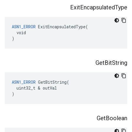
Exit
Encapsulated
Type
ASN1_ERROR
 ExitEncapsulatedType(

  void

)
Get
Bit
String
ASN1_ERROR
 GetBitString(

  uint32_t & outVal

)
Get
Boolean