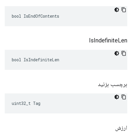
bool IsEndOfContents
Is
Indefinite
Len
bool IsIndefiniteLen
برچسب بزنید
uint32_t Tag
ارزش