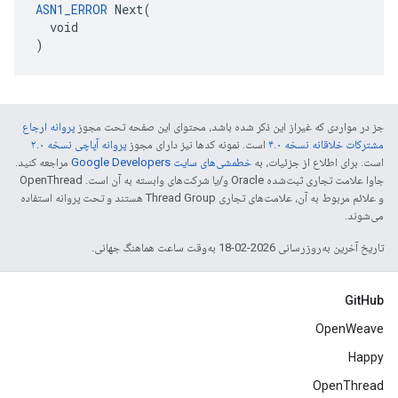
ASN1_ERROR
 Next(

  void

)
جز در مواردی که غیراز این ذکر شده باشد، محتوای این صفحه تحت مجوز
پروانه ارجاع
مشترکات خلاقانه نسخه ۴.۰
است. نمونه کدها نیز دارای مجوز
پروانه آپاچی نسخه ۲.۰
است. برای اطلاع از جزئیات، به
خطمشی‌های سایت Google Developers‏
مراجعه کنید.
جاوا علامت تجاری ثبت‌شده Oracle و/یا شرکت‌های وابسته به آن است. ‫OpenThread
و علائم مربوط به آن، علامت‌های تجاری Thread Group هستند و تحت پروانه استفاده
می‌شوند.
تاریخ آخرین به‌روزرسانی 2026-02-18 به‌وقت ساعت هماهنگ جهانی.
GitHub
OpenWeave
Happy
OpenThread