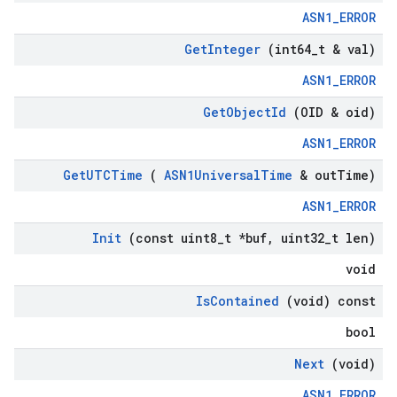
ASN1_ERROR
Get
Integer
(int64
_
t & val)
ASN1_ERROR
Get
Object
Id
(OID & oid)
ASN1_ERROR
Get
UTCTime
(
ASN1Universal
Time
& out
Time)
ASN1_ERROR
Init
(const uint8
_
t *buf
,
uint32
_
t len)
void
Is
Contained
(void) const
bool
Next
(void)
ASN1_ERROR