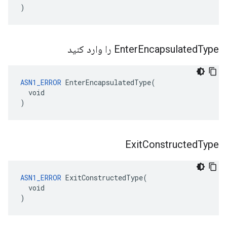
)
Type را وارد کنید
Encapsulated
Enter
ASN1_ERROR
 EnterEncapsulatedType(

  void

)
Exit
Constructed
Type
ASN1_ERROR
 ExitConstructedType(

  void

)