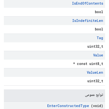
Is
End
Of
Contents
bool
Is
Indefinite
Len
bool
Tag
uint32_t
Value
const uint8_t *
Value
Len
uint32_t
توابع عمومی
Enter
Constructed
Type
(void)