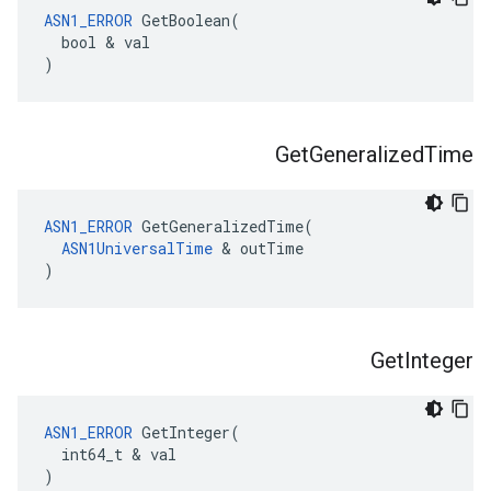
ASN1_ERROR
 GetBoolean(

  bool & val

)
Get
Generalized
Time
ASN1_ERROR
 GetGeneralizedTime(

ASN1UniversalTime
 & outTime

)
Get
Integer
ASN1_ERROR
 GetInteger(

  int64_t & val

)