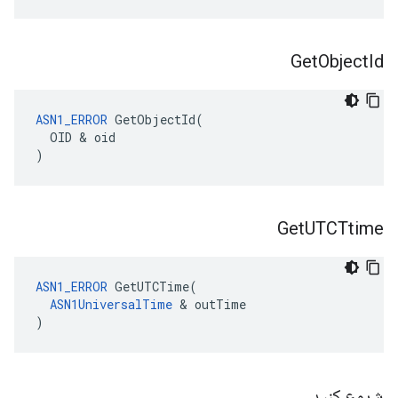
Get
Object
Id
ASN1_ERROR
 GetObjectId(

  OID & oid

)
Get
UTCTtime
ASN1_ERROR
 GetUTCTime(

ASN1UniversalTime
 & outTime

)
شروع کنید