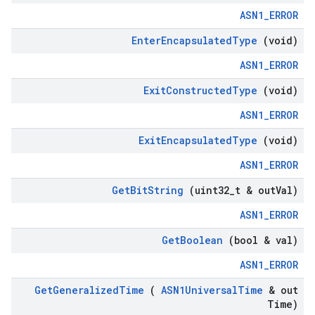
ASN1_ERROR
Enter
Encapsulated
Type
(void)
ASN1_ERROR
Exit
Constructed
Type
(void)
ASN1_ERROR
Exit
Encapsulated
Type
(void)
ASN1_ERROR
Get
Bit
String
(uint32
_
t & out
Val)
ASN1_ERROR
Get
Boolean
(bool & val)
ASN1_ERROR
Get
Generalized
Time
(
ASN1Universal
Time
& out
Time)