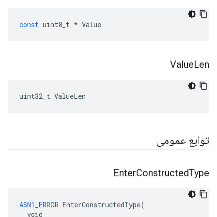
const
uint8_t
*
Value
Value
Len
uint32_t ValueLen
توابع عمومی
Enter
Constructed
Type
ASN1_ERROR
 EnterConstructedType(

  void
