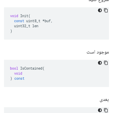
void
Init
(
const
uint8_t
*
buf
,
uint32_t
len
)
موجود است
bool
IsContained
(
void
)
const
بعدی