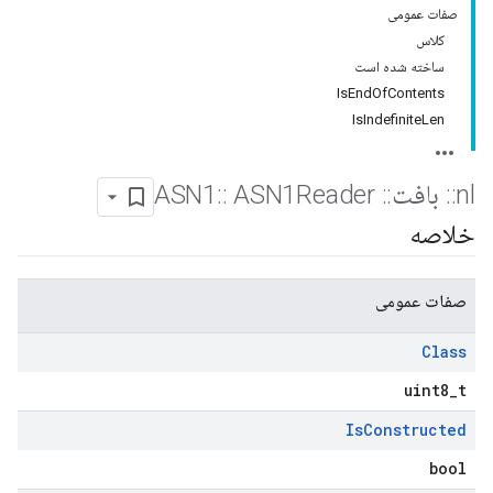
صفات عمومی
کلاس
ساخته شده است
IsEndOfContents
IsIndefiniteLen
nl
::
بافت
::
ASN1
ASN1Reader
::
خلاصه
صفات عمومی
Class
uint8_t
Is
Constructed
bool