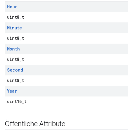
Hour
uint8_t
Minute
uint8_t
Month
uint8_t
Second
uint8_t
Year
uint16_t
Öffentliche Attribute