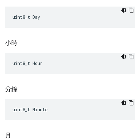
uint8_t Day
小時
uint8_t Hour
分鐘
uint8_t Minute
月