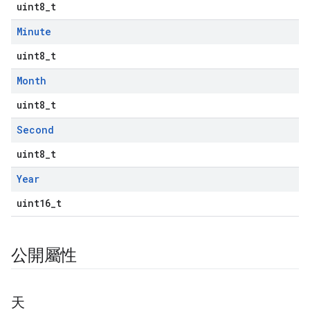
uint8_t
Minute
uint8_t
Month
uint8_t
Second
uint8_t
Year
uint16_t
公開屬性
天