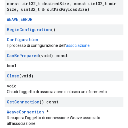
const uint32
_
t desired
Size
,
const uint32
_
t min
Size
,
uint32
_
t & out
Max
Payload
Size)
WEAVE_ERROR
Begin
Configuration
()
Configuration
Il processo di configurazione dell'
associazione
.
Can
Be
Prepared
(void) const
bool
Close
(void)
void
Chiudi l'oggetto di associazione e rilascia un riferimento.
Get
Connection
() const
WeaveConnection
*
Recupera l'oggetto di connessione Weave associato
all'associazione.