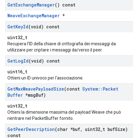
Get
Exchange
Manager
() const
WeaveExchangeManager
*
Get
Key
Id
(void) const
uint32_t
Recupera l'ID della chiave di crittografia dei messaggi da
utilizzare per criptare i messaggi da/verso il peer.
Get
Log
Id
(void) const
uint16_t
Ottieni un ID univoco per l'associazione.
Get
Max
Weave
Payload
Size
(const
System
::
Packet
Buffer
*msg
Buf)
uint32_t
Ottieni la dimensione massima del payload Weave che può
rientrare nel PacketBuffer fornito.
Get
Peer
Description
(char *buf
,
uint32
_
t buf
Size)
const