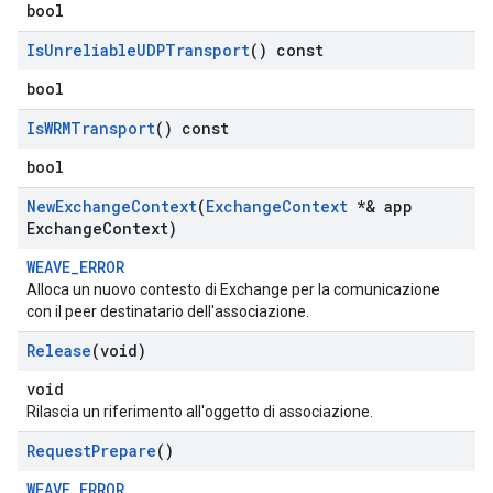
bool
Is
Unreliable
UDPTransport
() const
bool
Is
WRMTransport
() const
bool
New
Exchange
Context
(
Exchange
Context
*& app
Exchange
Context)
WEAVE_ERROR
Alloca un nuovo contesto di Exchange per la comunicazione
con il peer destinatario dell'associazione.
Release
(void)
void
Rilascia un riferimento all'oggetto di associazione.
Request
Prepare
()
WEAVE_ERROR