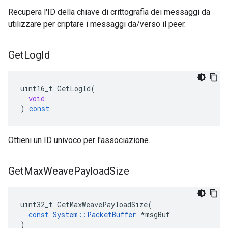
Recupera l'ID della chiave di crittografia dei messaggi da
utilizzare per criptare i messaggi da/verso il peer.
Get
Log
Id
uint16_t
GetLogId
(
void
)
const
Ottieni un ID univoco per l'associazione.
Get
Max
Weave
Payload
Size
uint32_t
GetMaxWeavePayloadSize
(
const
System
::
PacketBuffer
*
msgBuf
)