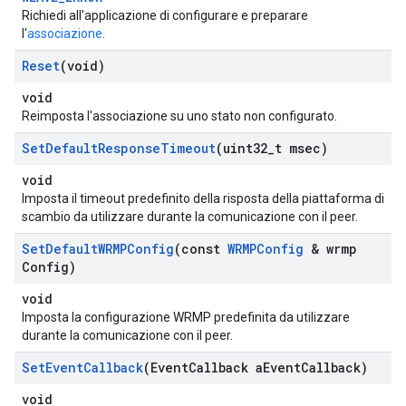
Richiedi all'applicazione di configurare e preparare
l'
associazione
.
Reset
(void)
void
Reimposta l'associazione su uno stato non configurato.
Set
Default
Response
Timeout
(uint32
_
t msec)
void
Imposta il timeout predefinito della risposta della piattaforma di
scambio da utilizzare durante la comunicazione con il peer.
Set
Default
WRMPConfig
(const
WRMPConfig
& wrmp
Config)
void
Imposta la configurazione WRMP predefinita da utilizzare
durante la comunicazione con il peer.
Set
Event
Callback
(Event
Callback a
Event
Callback)
void