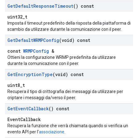
Get
Default
Response
Timeout
() const
uint32_t
Imposta il timeout predefinito della risposta della piattaforma di
scambio da utilizzare durante la comunicazione con il peer.
Get
Default
WRMPConfig
(void) const
const
WRMPConfig
&
Ottieni la configurazione WRMP predefinita da utilizzare
durante la comunicazione con il peer.
Get
Encryption
Type
(void) const
uint8_t
Recupera il tipo di crittografia dei messaggi da utilizzare per
criptare i messaggi da/verso il peer.
Get
Event
Callback
() const
EventCallback
Recupera la funzione che verrà chiamata quando si verifica un
evento API per l'
associazione
.