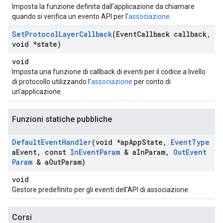
Imposta la funzione definita dall'applicazione da chiamare
quando si verifica un evento API per l'
associazione
.
Set
Protocol
Layer
Callback
(Event
Callback callback
,
void *state)
void
Imposta una funzione di callback di eventi per il codice a livello
di protocollo utilizzando l'
associazione
per conto di
un'applicazione.
Funzioni statiche pubbliche
Default
Event
Handler
(void *ap
App
State
,
Event
Type
a
Event
,
const
In
Event
Param
& a
In
Param
,
Out
Event
Param
& a
Out
Param)
void
Gestore predefinito per gli eventi dell'API di associazione.
Corsi