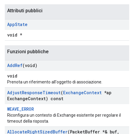
Attributi pubblici
App
State
void *
Funzioni pubbliche
Add
Ref
(void)
void
Prenota un riferimento all'oggetto di associazione.
Adjust
Response
Timeout
(
Exchange
Context
*ap
Exchange
Context) const
WEAVE_ERROR
Riconfigura un contesto di Exchange esistente per regolare il
timeout della risposta.
Allocate
Right
Sized
Buffer
(Packet
Buffer *& buf
,