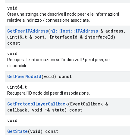
void
Crea una stringa che descrive il nodo peer e le informazioni
relative a indirizzo / connessione associate.
Get
Peer
IPAddress
(
nl
::
Inet
::
IPAddress
& address
,
uint16
_
t & port
,
Interface
Id & interface
Id)
const
void
Recupera le informazioni sull'indirizzo IP per il peer, se
disponibili.
Get
Peer
Node
Id
(void) const
uint64_t
Recupera l'ID nodo del peer di associazione.
Get
Protocol
Layer
Callback
(Event
Callback &
callback
,
void *& state) const
void
Get
State
(void) const