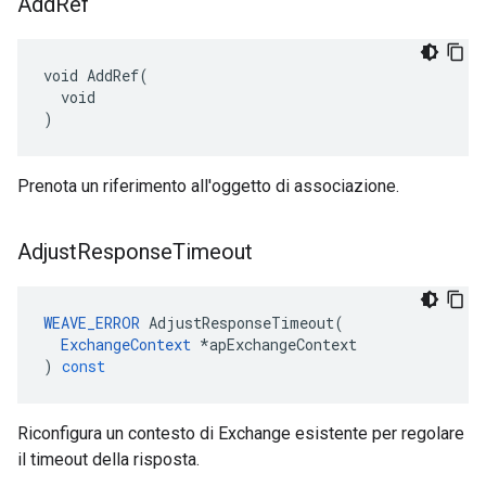
Add
Ref
void AddRef(

  void

)
Prenota un riferimento all'oggetto di associazione.
Adjust
Response
Timeout
WEAVE_ERROR
AdjustResponseTimeout
(
ExchangeContext
*
apExchangeContext
)
const
Riconfigura un contesto di Exchange esistente per regolare
il timeout della risposta.