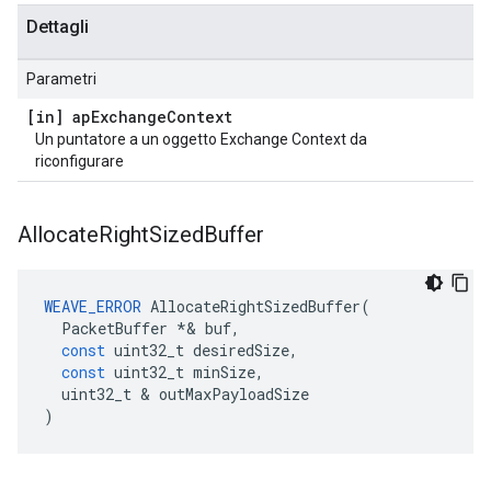
Dettagli
Parametri
[in] ap
Exchange
Context
Un puntatore a un oggetto Exchange Context da
riconfigurare
Allocate
Right
Sized
Buffer
WEAVE_ERROR
AllocateRightSizedBuffer
(
PacketBuffer
*&
buf
,
const
uint32_t
desiredSize
,
const
uint32_t
minSize
,
uint32_t
&
outMaxPayloadSize
)