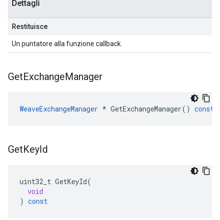
Dettagli
Restituisce
Un puntatore alla funzione callback.
Get
Exchange
Manager
WeaveExchangeManager
*
GetExchangeManager
()
const
Get
Key
Id
uint32_t
GetKeyId
(
void
)
const