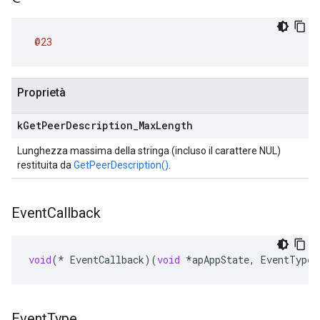
@23
Proprietà
k
Get
Peer
Description
_
Max
Length
Lunghezza massima della stringa (incluso il carattere NUL)
restituita da
GetPeerDescription()
.
Event
Callback
void
(
*
EventCallback
)(
void
*
apAppState
,
EventType
Event
Type