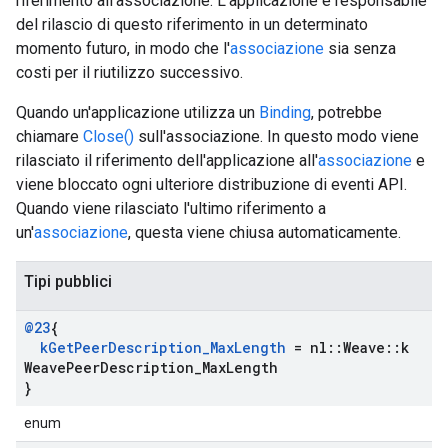
riferimento all'associazione. L'applicazione è responsabile
del rilascio di questo riferimento in un determinato
momento futuro, in modo che l'
associazione
sia senza
costi per il riutilizzo successivo.
Quando un'applicazione utilizza un
Binding
, potrebbe
chiamare
Close()
sull'associazione. In questo modo viene
rilasciato il riferimento dell'applicazione all'
associazione
e
viene bloccato ogni ulteriore distribuzione di eventi API.
Quando viene rilasciato l'ultimo riferimento a
un'
associazione
, questa viene chiusa automaticamente.
Tipi pubblici
@23
{
k
Get
Peer
Description
_
Max
Length
= nl
::
Weave
::
k
Weave
Peer
Description
_
Max
Length
}
enum