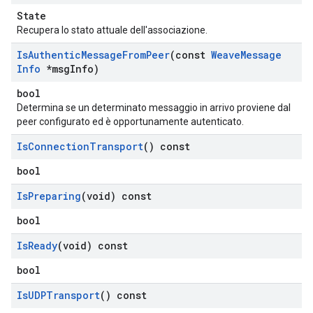
State
Recupera lo stato attuale dell'associazione.
Is
Authentic
Message
From
Peer
(const
Weave
Message
Info
*msg
Info)
bool
Determina se un determinato messaggio in arrivo proviene dal
peer configurato ed è opportunamente autenticato.
Is
Connection
Transport
() const
bool
Is
Preparing
(void) const
bool
Is
Ready
(void) const
bool
Is
UDPTransport
() const