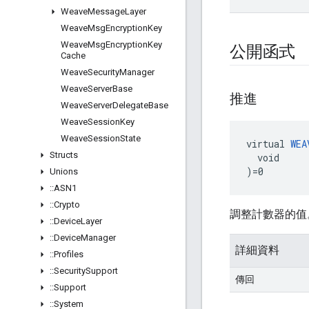
Weave
Message
Layer
Weave
Msg
Encryption
Key
Weave
Msg
Encryption
Key
公開函式
Cache
Weave
Security
Manager
Weave
Server
Base
推進
Weave
Server
Delegate
Base
Weave
Session
Key
Weave
Session
State
virtual 
WEA
Structs
  void

)=0
Unions
::
ASN1
::
Crypto
調整計數器的值
::
Device
Layer
::
Device
Manager
詳細資料
::
Profiles
::
Security
Support
傳回
::
Support
::
System