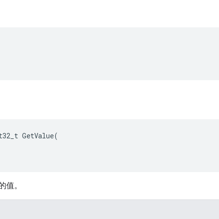
t32_t GetValue(

的值。