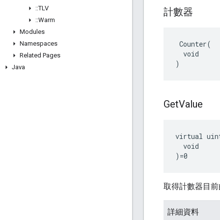
::
TLV
計數器
::
Warm
Modules
 Counter(

Namespaces
  void

Related Pages
)
Java
Get
Value
virtual uin
  void

)=0
取得計數器目前
詳細資料