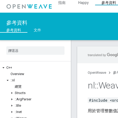
指南
Happy
參考資料
參考資料
參考資料
文件
C++
OpenWeave
參
Overview
::
nl
nl
::
Wea
總覽
Structs
::
Arg
Parser
#include <sr
::
Ble
用於管理整數值
::
Inet