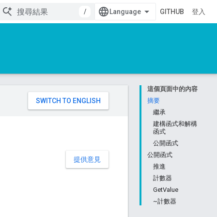
/
GITHUB
登入
這個頁面中的內容
。
摘要
繼承
建構函式和解構
函式
公開函式
公開函式
提供意見
推進
計數器
GetValue
~計數器