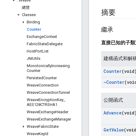
::
Weave
總覽
摘要
Classes
Binding
繼承
Counter
Exchange
Context
直接已知的子
Fabric
State
Delegate
Host
Port
List
建構函式和解
JNIUtils
Monotonically
Increasing
Counter
Counter
(void
Persisted
Counter
~Counter
(voi
Weave
Connection
Weave
Connection
Tunnel
公開函式
Weave
Encryption
Key
_
AES128CTRSHA1
Weave
Exchange
Header
Advance
(void
Weave
Exchange
Manager
Weave
Fabric
State
Get
Value
(voi
Weave
Key
Id