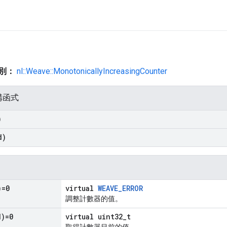
類別：
nl::Weave::MonotonicallyIncreasingCounter
構函式
)
d)
)=0
virtual
WEAVE_ERROR
調整計數器的值。
d)=0
virtual uint32_t