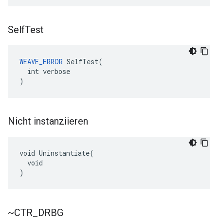
Self
Test
WEAVE_ERROR
SelfTest
(
int
verbose
)
Nicht instanziieren
void Uninstantiate(

  void

)
~CTR
_
DRBG