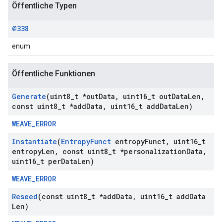
Öffentliche Typen
@338
enum
Öffentliche Funktionen
Generate
(uint8
_
t *out
Data
,
uint16
_
t out
Data
Len
,
const uint8
_
t *add
Data
,
uint16
_
t add
Data
Len)
WEAVE_ERROR
Instantiate
(
Entropy
Funct
entropy
Funct
,
uint16
_
t
entropy
Len
,
const uint8
_
t *personalization
Data
,
uint16
_
t per
Data
Len)
WEAVE_ERROR
Reseed
(const uint8
_
t *add
Data
,
uint16
_
t add
Data
Len)