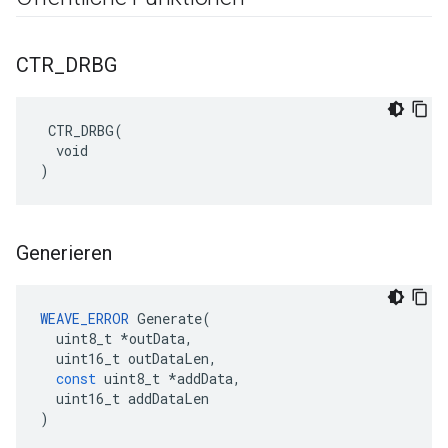
CTR
_
DRBG
 CTR_DRBG(

  void

)
Generieren
WEAVE_ERROR
Generate
(
uint8_t
*
outData
,
uint16_t
outDataLen
,
const
uint8_t
*
addData
,
uint16_t
addDataLen
)