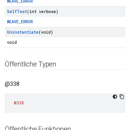
WEAVE_ERROR
Self
Test
(int verbose)
WEAVE_ERROR
Uninstantiate
(void)
void
Öffentliche Typen
@338
@338
Öffentliche Funktionen