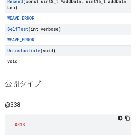
Reseed
(const uint8
_
t *add
Data
,
uint16
_
t add
Data
Len)
WEAVE_ERROR
Self
Test
(int verbose)
WEAVE_ERROR
Uninstantiate
(void)
void
公開タイプ
@338
@338