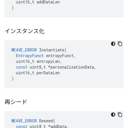
uint16_t
addDataLen
)
インスタンス化
WEAVE_ERROR
Instantiate
(
EntropyFunct
entropyFunct
,
uint16_t
entropyLen
,
const
uint8_t
*
personalizationData
,
uint16_t
perDataLen
)
再シード
WEAVE_ERROR
Reseed
(
const
uint8_t
*
addData
,