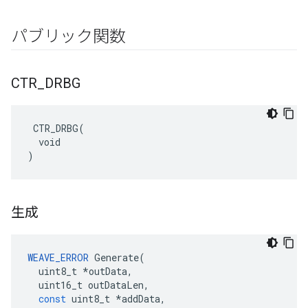
パブリック関数
CTR
_
DRBG
 CTR_DRBG(

  void

)
生成
WEAVE_ERROR
Generate
(
uint8_t
*
outData
,
uint16_t
outDataLen
,
const
uint8_t
*
addData
,