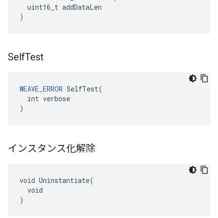
uint16_t
addDataLen
)
Self
Test
WEAVE_ERROR
SelfTest
(
int
verbose
)
インスタンス化解除
void Uninstantiate(

  void

)