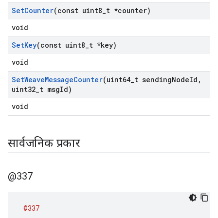
Set
Counter
(const uint8
_
t *counter)
void
Set
Key
(const uint8
_
t *key)
void
Set
Weave
Message
Counter
(uint64
_
t sending
Node
Id
,
uint32
_
t msg
Id)
void
सार्वजनिक प्रकार
@337
@337