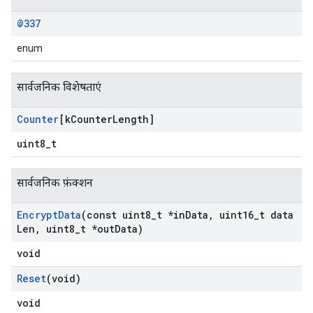
@337
enum
सार्वजनिक विशेषताएं
Counter
[k
Counter
Length]
uint8_t
सार्वजनिक फ़ंक्शन
Encrypt
Data
(const uint8
_
t *in
Data
,
uint16
_
t data
Len
,
uint8
_
t *out
Data)
void
Reset
(void)
void