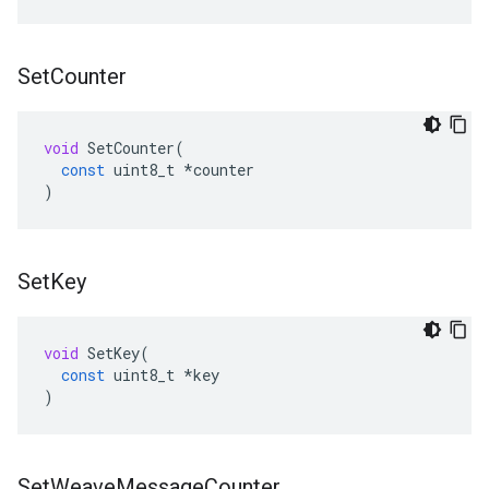
Set
Counter
void
SetCounter
(
const
uint8_t
*
counter
)
Set
Key
void
SetKey
(
const
uint8_t
*
key
)
Set
Weave
Message
Counter