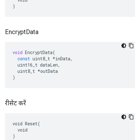
)
Encrypt
Data
void
EncryptData
(
const
uint8_t
*
inData
,
uint16_t
dataLen
,
uint8_t
*
outData
)
रीसेट करें
void Reset(

  void

)