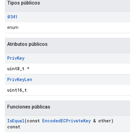
Tipos públicos
@341
enum
Atributos públicos
Priv
Key
uint8_t *
Priv
Key
Len
uint16_t
Funciones públicas
Is
Equal
(const
Encoded
ECPrivate
Key
& other)
const