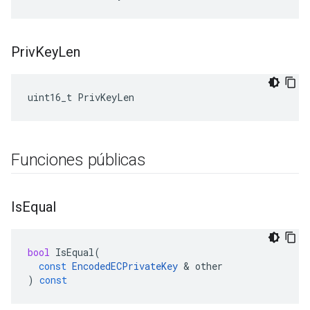
Priv
Key
Len
uint16_t PrivKeyLen
Funciones públicas
Is
Equal
bool
IsEqual
(
const
EncodedECPrivateKey
&
other
)
const