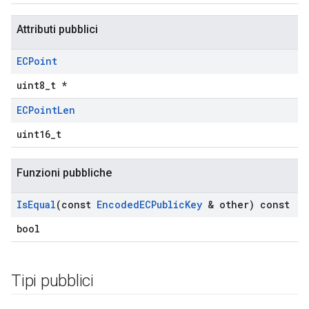
Attributi pubblici
ECPoint
uint8_t *
ECPoint
Len
uint16_t
Funzioni pubbliche
Is
Equal
(const
Encoded
ECPublic
Key
& other) const
bool
Tipi pubblici