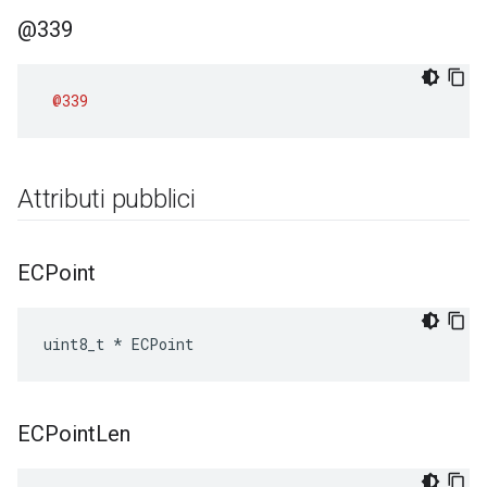
@339
@339
Attributi pubblici
ECPoint
uint8_t * ECPoint
ECPoint
Len