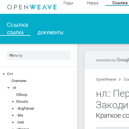
Гиды
Happy
Ссылка
Ссылка
ССЫЛКА
ДОКУМЕНТЫ
C++
OpenWeave
Сс
Overview
::
nl
нл
::
Пер
Обзор
Закоди
Structs
::
Arg
Parser
Краткое с
::
Ble
::
Inet