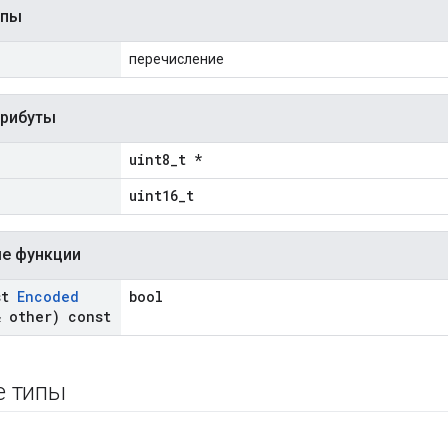
ипы
перечисление
трибуты
uint8_t *
uint16_t
е функции
st
Encoded
bool
 other) const
е типы