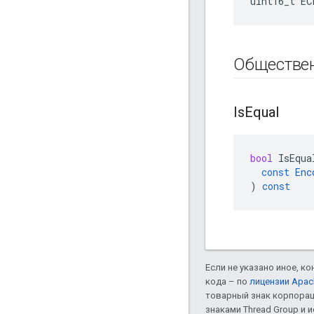
uint16_t EC
Обществе
Is
Equal
bool
IsEqua
const
Enc
)
const
Если не указано иное, к
кода – по
лицензии Apac
товарный знак корпорац
знаками Thread Group и 