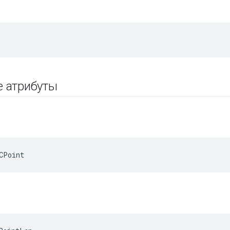
е атрибуты
CPoint