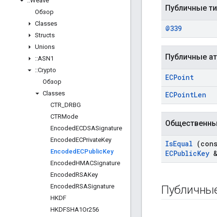
::
Weave
Публичные т
Обзор
Classes
@339
Structs
Unions
Публичные а
::
ASN1
::
Crypto
ECPoint
Обзор
Classes
ECPoint
Len
CTR
_
DRBG
CTRMode
Общественны
Encoded
ECDSASignature
Encoded
ECPrivate
Key
Is
Equal
(con
Encoded
ECPublic
Key
ECPublic
Key
&
Encoded
HMACSignature
Encoded
RSAKey
Encoded
RSASignature
Публичны
HKDF
HKDFSHA1Or256