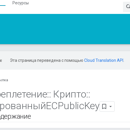
Ресурсы
Эта страница переведена с помощью
Cloud Translation API
.
ылка
еплетение
::
Крипто
::
рованныйECPublic
Key
одержание