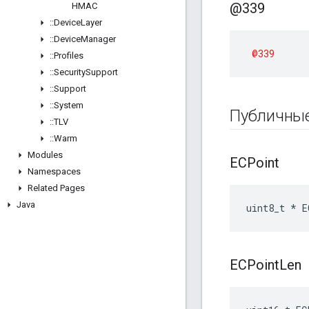
@339
HMAC
::
Device
Layer
::
Device
Manager
@339
::
Profiles
::
Security
Support
::
Support
::
System
Публичны
::
TLV
::
Warm
Modules
ECPoint
Namespaces
Related Pages
Java
uint8_t * E
ECPoint
Len