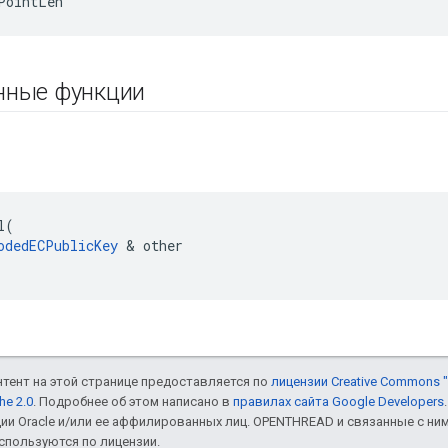
PointLen
нные функции
l
(
odedECPublicKey
&
other
онтент на этой странице предоставляется по
лицензии Creative Commons "
he 2.0
. Подробнее об этом написано в
правилах сайта Google Developers
ии Oracle и/или ее аффилированных лиц. OPENTHREAD и связанные с н
используются по лицензии.