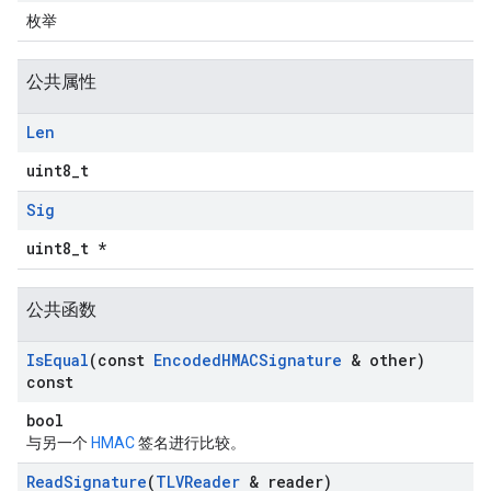
枚举
公共属性
Len
uint8_t
Sig
uint8_t *
公共函数
Is
Equal
(const
Encoded
HMACSignature
& other)
const
bool
与另一个
HMAC
签名进行比较。
Read
Signature
(
TLVReader
& reader)