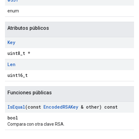
enum
Atributos públicos
Key
uint8_t *
Len
uint16_t
Funciones públicas
Is
Equal
(const
Encoded
RSAKey
& other) const
bool
Compara con otra clave RSA.