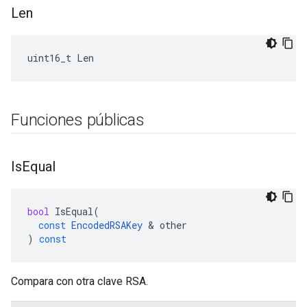
Len
uint16_t Len
Funciones públicas
Is
Equal
bool
IsEqual
(
const
EncodedRSAKey
&
other
)
const
Compara con otra clave RSA.