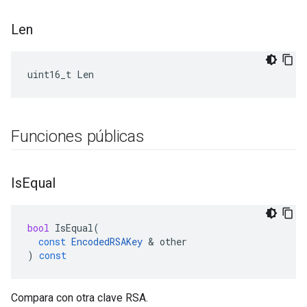
Len
uint16_t Len
Funciones públicas
Is
Equal
bool
IsEqual
(
const
EncodedRSAKey
&
other
)
const
Compara con otra clave RSA.