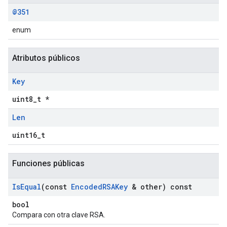
@351
enum
Atributos públicos
Key
uint8_t *
Len
uint16_t
Funciones públicas
Is
Equal
(const
Encoded
RSAKey
& other) const
bool
Compara con otra clave RSA.