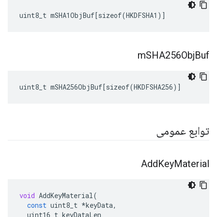
uint8_t mSHA1ObjBuf[sizeof(HKDFSHA1)]
m
SHA256Obj
Buf
uint8_t mSHA256ObjBuf[sizeof(HKDFSHA256)]
توابع عمومی
Add
Key
Material
void
AddKeyMaterial
(
const
uint8_t
*
keyData
,
uint16_t
keyDataLen