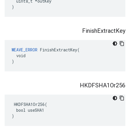
uint8_t
*
outKey
)
Finish
Extract
Key
WEAVE_ERROR
 FinishExtractKey(

  void

)
HKDFSHA1Or256
 HKDFSHA1Or256(

  bool useSHA1

)