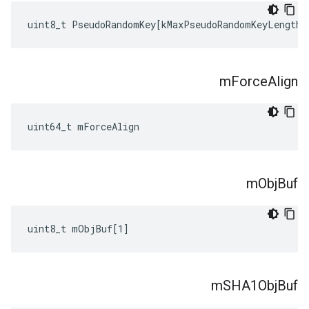
uint8_t
PseudoRandomKey
[
kMaxPseudoRandomKeyLength
]
m
Force
Align
uint64_t mForceAlign
m
Obj
Buf
uint8_t mObjBuf[1]
m
SHA1Obj
Buf