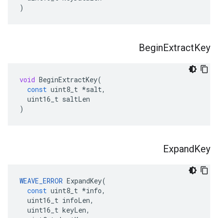
)
Begin
Extract
Key
void
BeginExtractKey
(
const
uint8_t
*
salt
,
uint16_t
saltLen
)
Expand
Key
WEAVE_ERROR
ExpandKey
(
const
uint8_t
*
info
,
uint16_t
infoLen
,
uint16_t
keyLen
,