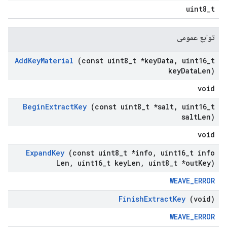
uint8_t
توابع عمومی
Add
Key
Material
(const uint8
_
t *key
Data
,
uint16
_
t
key
Data
Len)
void
Begin
Extract
Key
(const uint8
_
t *salt
,
uint16
_
t
salt
Len)
void
Expand
Key
(const uint8
_
t *info
,
uint16
_
t info
Len
,
uint16
_
t key
Len
,
uint8
_
t *out
Key)
WEAVE_ERROR
Finish
Extract
Key
(void)
WEAVE_ERROR