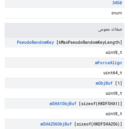
@345
enum
صفات عمومی
Pseudo
Random
Key
[k
Max
Pseudo
Random
Key
Length]
uint8_t
m
Force
Align
uint64_t
m
Obj
Buf
[1]
uint8_t
m
SHA1Obj
Buf
[
sizeof(
HKDFSHA1)]
uint8_t
m
SHA256Obj
Buf
[
sizeof(
HKDFSHA256)]