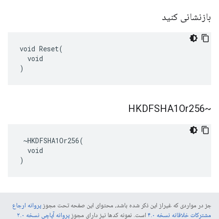
بازنشانی کنید
void Reset(

  void

)
~HKDFSHA1Or256
 ~HKDFSHA1Or256(

  void

)
جز در مواردی که غیراز این ذکر شده باشد، محتوای این صفحه تحت مجوز
پروانه ارجاع
مشترکات خلاقانه نسخه ۴.۰
است. نمونه کدها نیز دارای مجوز
پروانه آپاچی نسخه ۲.۰