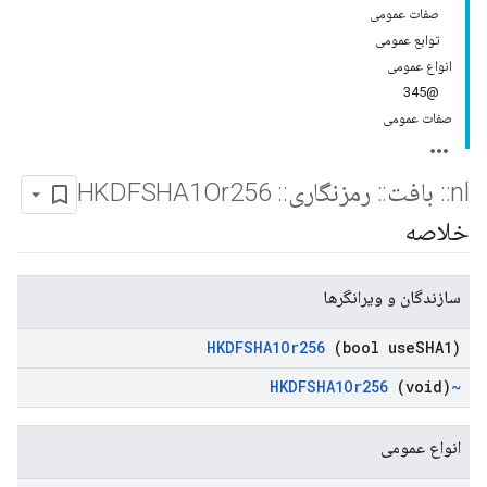
صفات عمومی
توابع عمومی
انواع عمومی
@345
صفات عمومی
nl
::
بافت
::
رمزنگاری
::
HKDFSHA1Or256
خلاصه
سازندگان و ویرانگرها
HKDFSHA1Or256
(bool use
SHA1)
(void)
~HKDFSHA1Or256
انواع عمومی