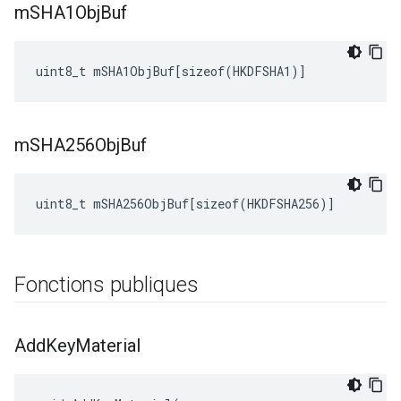
m
SHA1Obj
Buf
uint8_t mSHA1ObjBuf[sizeof(HKDFSHA1)]
m
SHA256Obj
Buf
uint8_t mSHA256ObjBuf[sizeof(HKDFSHA256)]
Fonctions publiques
Add
Key
Material