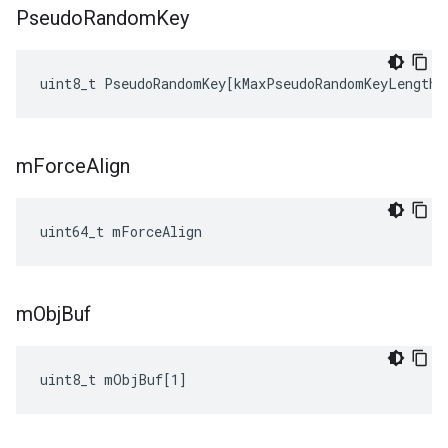
Pseudo
Random
Key
uint8_t
PseudoRandomKey
[
kMaxPseudoRandomKeyLength
]
m
Force
Align
uint64_t mForceAlign
m
Obj
Buf
uint8_t mObjBuf[1]