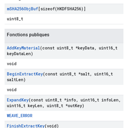
m
SHA256Obj
Buf
[
sizeof(
HKDFSHA256)]
uint8_t
Fonctions publiques
Add
Key
Material
(const uint8
_
t *key
Data
,
uint16
_
t
key
Data
Len)
void
Begin
Extract
Key
(const uint8
_
t *salt
,
uint16
_
t
salt
Len)
void
Expand
Key
(const uint8
_
t *info
,
uint16
_
t info
Len
,
uint16
_
t key
Len
,
uint8
_
t *out
Key)
WEAVE_ERROR
Finish
Extract
Key
(void)