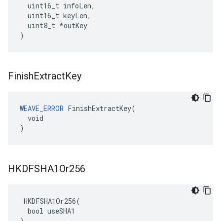
uint16_t
infoLen
,
uint16_t
keyLen
,
uint8_t
*
outKey
)
Finish
Extract
Key
WEAVE_ERROR
 FinishExtractKey(

  void

)
HKDFSHA1Or256
 HKDFSHA1Or256(

  bool useSHA1

)