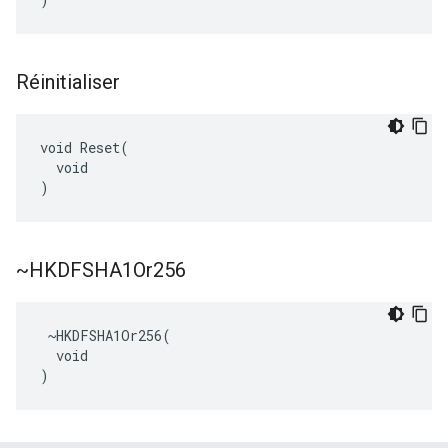
Réinitialiser
void Reset(

  void

)
~HKDFSHA1Or256
 ~HKDFSHA1Or256(

  void

)