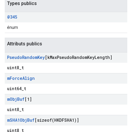
Types publics
@345
énum
Attributs publics
Pseudo
Random
Key
[k
Max
Pseudo
Random
Key
Length]
uint8_t
m
Force
Align
uint64_t
m
Obj
Buf
[1]
uint8_t
m
SHA1Obj
Buf
[
sizeof(
HKDFSHA1)]
uint8_t