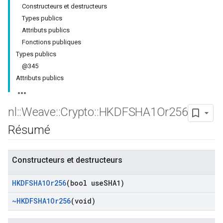
Constructeurs et destructeurs
Types publics
Attributs publics
Fonctions publiques
Types publics
@345
Attributs publics
nl
::
Weave
::
Crypto
::
HKDFSHA1Or256
Résumé
Constructeurs et destructeurs
HKDFSHA1Or256
(bool use
SHA1)
~HKDFSHA1Or256
(void)