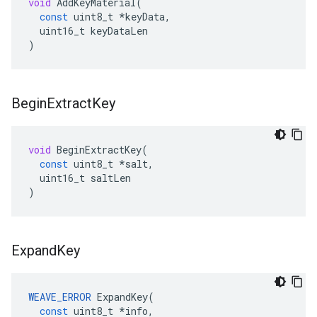
void
AddKeyMaterial
(
const
uint8_t
*
keyData
,
uint16_t
keyDataLen
)
Begin
Extract
Key
void
BeginExtractKey
(
const
uint8_t
*
salt
,
uint16_t
saltLen
)
Expand
Key
WEAVE_ERROR
ExpandKey
(
const
uint8_t
*
info
,