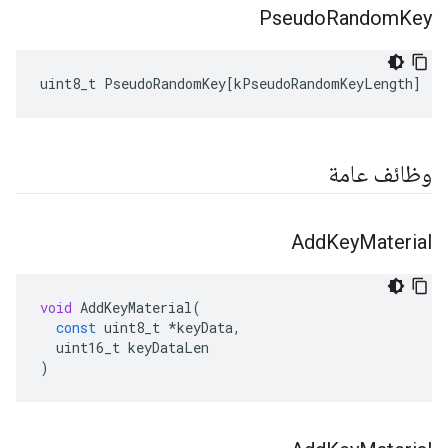
Pseudo
Random
Key
uint8_t
PseudoRandomKey
[
kPseudoRandomKeyLength
]
وظائف عامة
Add
Key
Material
void
AddKeyMaterial
(
const
uint8_t
*
keyData
,
uint16_t
keyDataLen
)