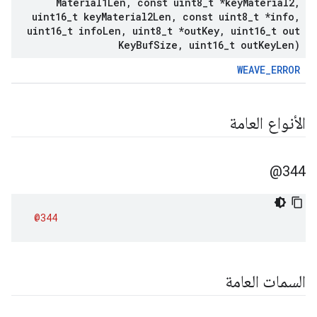
Material1Len
,
const uint8
_
t *key
Material2
,
uint16
_
t key
Material2Len
,
const uint8
_
t *info
,
uint16
_
t info
Len
,
uint8
_
t *out
Key
,
uint16
_
t out
Key
Buf
Size
,
uint16
_
t out
Key
Len)
WEAVE_ERROR
الأنواع العامة
344@
@344
السمات العامة