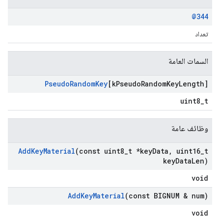
@344
تعداد
السمات العامة
Pseudo
Random
Key
[k
Pseudo
Random
Key
Length]
uint8_t
وظائف عامة
Add
Key
Material
(const uint8
_
t *key
Data
,
uint16
_
t
key
Data
Len)
void
Add
Key
Material
(const BIGNUM & num)
void