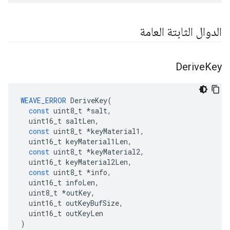
الدوال الثابتة العامة
Derive
Key
WEAVE_ERROR
DeriveKey
(
const
uint8_t
*
salt
,
uint16_t
saltLen
,
const
uint8_t
*
keyMaterial1
,
uint16_t
keyMaterial1Len
,
const
uint8_t
*
keyMaterial2
,
uint16_t
keyMaterial2Len
,
const
uint8_t
*
info
,
uint16_t
infoLen
,
uint8_t
*
outKey
,
uint16_t
outKeyBufSize
,
uint16_t
outKeyLen
)