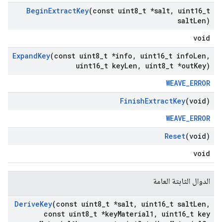
Begin
Extract
Key
(const uint8
_
t *salt
,
uint16
_
t
salt
Len)
void
Expand
Key
(const uint8
_
t *info
,
uint16
_
t info
Len
,
uint16
_
t key
Len
,
uint8
_
t *out
Key)
WEAVE_ERROR
Finish
Extract
Key
(void)
WEAVE_ERROR
Reset
(void)
void
الدوال الثابتة العامة
Derive
Key
(const uint8
_
t *salt
,
uint16
_
t salt
Len
,
const uint8
_
t *key
Material1
,
uint16
_
t key