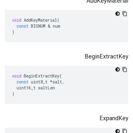
Add
Key
Material
void
AddKeyMaterial
(
const
BIGNUM
&
num
)
Begin
Extract
Key
void
BeginExtractKey
(
const
uint8_t
*
salt
,
uint16_t
saltLen
)
Expand
Key