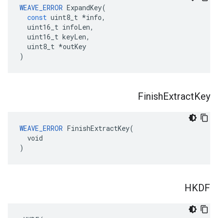
WEAVE_ERROR
ExpandKey
(
const
uint8_t
*
info
,
uint16_t
infoLen
,
uint16_t
keyLen
,
uint8_t
*
outKey
)
Finish
Extract
Key
WEAVE_ERROR
 FinishExtractKey(

  void

)
HKDF